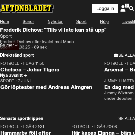
Logga in
Hem
Serier
Nyheter
Sport
Nöje
Livsstil
Frederik Dichow: "Tills vi inte kan stå upp"
Sport
Frederik Dichow efter kvalet mot Modo
Se mer
Sport
•
25.03.25
•
89 sek
Direktsänd sport
SE ALLA
FOTBOLL
•
I DAG 11:50
FOTBOLL
•
I D
Plus
Plus
Chelsea – Johur Tigers
Arsenal – B
Nya avsnitt →
SPORT
•
7 JUNI
16:36
JIMMY HJÄRTA
Gör löptester med Andreas Almgren
En dag med 
Jimmy Wixtröm 
under debuten i
Senaste sportklippen
SE ALLA
FOTBOLL
•
I GÅR 21:31
1:28
FOTBOLL
•
I GÅR 20:08
Hammarby föll efter
Här kapas Elanga – bärs 