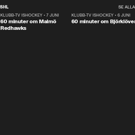
SHL
SE ALLA
KLUBB-TV ISHOCKEY
•
7 JUNI
1:02:53
KLUBB-TV ISHOCKEY
•
6 JUNI
1:0
Plus
60 minuter om Malmö
60 minuter om Björklöve
Redhawks