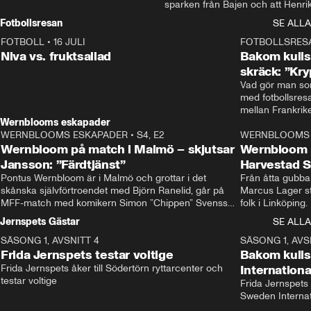
sparken från Bajen och att Henrik
Rydström tar över
Fotbollsresan
SE ALLA
FOTBOLL
•
16 JULI
0:44
FOTBOLLSRES
Niva vs. fruktsallad
Bakom kulis
skräck: ”Kry
Vad gör man som
med fotbollsres
Wernblooms eskapader
WERNBLOOMS ESKAPADER
•
S4, E2
38:23
WERNBLOOMS 
Wernbloom på match i Malmö – skjutsar
Wernbloom 
Jansson: ”Färdtjänst”
Harvestad 
Pontus Wernbloom är i Malmö och grottar i det 
Från åtta gubbar 
skånska självförtroendet med Björn Ranelid, går på 
Marcus Lager sta
MFF-match med komikern Simon ”Chippen” Svensson 
folk i Linköping
och hjälper skadade stjärnbacken Pontus Jansson 
och Wernbloom kl
Jernspets Gästar
SE ALLA
hem. 
SÄSONG 1, AVSNITT 4
13:37
SÄSONG 1, AVS
Frida Jernspets testar voltige
Bakom kuli
Frida Jernspets åker till Södertörn ryttarcenter och 
Internation
testar voltige
Frida Jernspets 
Sweden Interna