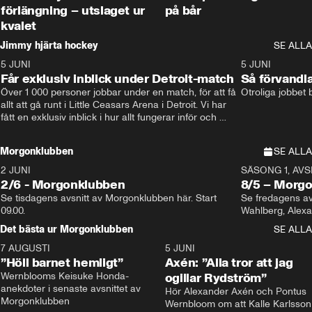
förlängning – utslaget ur
på bår
kvalet
Jimmy hjärta hockey
SE ALLA
5 JUNI
11:14
5 JUNI
Får exklusiv inblick under Detroit-match
Så förvandl
Över 1 000 personer jobbar under en match, för att få 
Otroliga jobbet
allt att gå runt i Little Ceasars Arena i Detroit. Vi har 
fått en exklusiv inblick i hur allt fungerar inför och 
under match i världens bästa hockeyliga
Morgonklubben
SE ALLA
2 JUNI
SÄSONG 1, AVSN
2/6 - Morgonklubben
8/5 – Morg
Se tisdagens avsnitt av Morgonklubben här. Start 
Se fredagens av
09.00. 
Det bästa ur Morgonklubben
SE ALLA
7 AUGUSTI
1:14
5 JUNI
”Höll barnet hemligt”
Axén: ”Alla tror att jag
Wernblooms Keisuke Honda-
ogillar Rydström”
anekdoter i senaste avsnittet av 
Hör Alexander Axén och Pontus 
Morgonklubben
Wernbloom om att Kalle Karlsson 