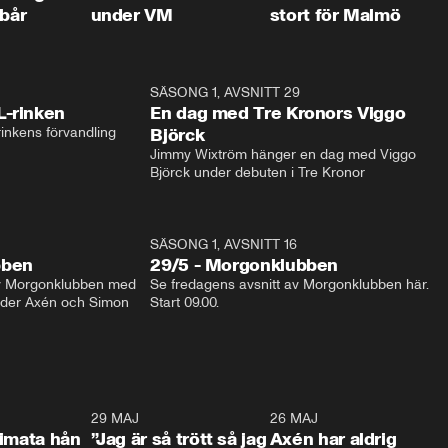
 bår
under VM
stort för Malmö
1:04
SÄSONG 1, AVSNITT 29
17:3
L-rinken
En dag med Tre Kronors Viggo
inkens förvandling
Björck
Jimmy Wixtröm hänger en dag med Viggo 
Björck under debuten i Tre Kronor
SÄSONG 1, AVSNITT 16
bben
29/5 - Morgonklubben
av Morgonklubben med 
Se fredagens avsnitt av Morgonklubben här. 
nder Axén och Simon 
Start 09.00. 
0:26
29 MAJ
0:30
26 MAJ
0:3
timata hån
”Jag är så trött så jag
Axén har aldrig