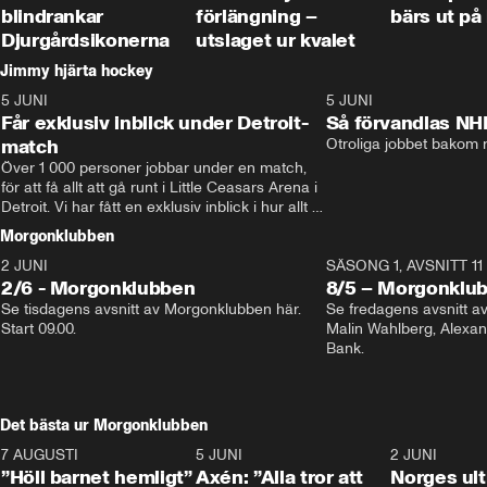
blindrankar
förlängning –
bärs ut på
Djurgårdsikonerna
utslaget ur kvalet
Jimmy hjärta hockey
5 JUNI
11:14
5 JUNI
Får exklusiv inblick under Detroit-
Så förvandlas NH
match
Otroliga jobbet bakom r
Över 1 000 personer jobbar under en match, 
för att få allt att gå runt i Little Ceasars Arena i 
Detroit. Vi har fått en exklusiv inblick i hur allt 
fungerar inför och under match i världens 
Morgonklubben
bästa hockeyliga
2 JUNI
SÄSONG 1, AVSNITT 11
2/6 - Morgonklubben
8/5 – Morgonklu
Se tisdagens avsnitt av Morgonklubben här. 
Se fredagens avsnitt 
Start 09.00. 
Malin Wahlberg, Alexa
Bank. 
Det bästa ur Morgonklubben
7 AUGUSTI
1:14
5 JUNI
0:44
2 JUNI
”Höll barnet hemligt”
Axén: ”Alla tror att
Norges ul