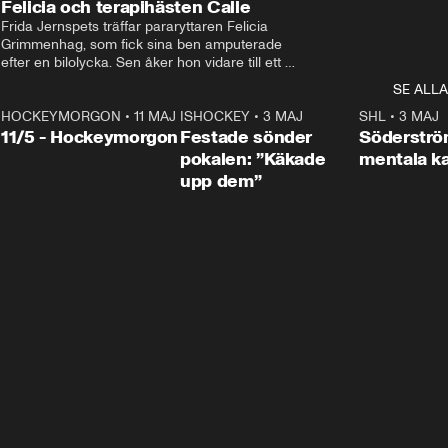
Felicia och terapihästen Calle
Frida Jernspets träffar pararyttaren Felicia 
Grimmenhag, som fick sina ben amputerade 
efter en bilolycka. Sen åker hon vidare till ett 
vård- och omsorgsboende med den 76 
SE ALLA
centimeter höga terapihästen Calle.
HOCKEYMORGON
•
11 MAJ
ISHOCKEY
•
3 MAJ
0:22
SHL
•
3 MAJ
n
11/5 - Hockeymorgon
Festade sönder
Söderströ
pokalen: ”Käkade
mentala 
upp dem”