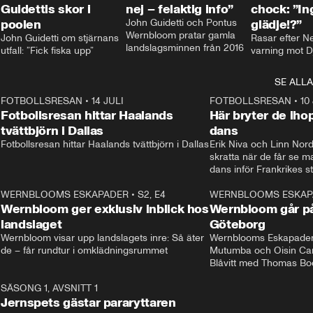
Guidettis skor i
nej – felaktig info”
chock: ”I
poolen
John Guidetti och Pontus 
glädje!?”
Wernbloom pratar gamla 
John Guidetti om stjärnans 
Rasar efter N
landslagsminnen från 2016
utfall: ”Fick fiska upp”
varning mot D
SE ALLA
8
FOTBOLLSRESAN
•
14 JULI
41:35
FOTBOLLSRESAN
•
10
Fotbollsresan hittar Haalands
Här bryter de ih
tvättbjörn i Dallas
dans
Fotbollsresan hittar Haalands tvättbjörn i Dallas
Erik Niva och Linn Nord
skratta när de får se 
dans inför Frankrikes st
VM-kvartsfinalen. 
4
WERNBLOOMS ESKAPADER
•
S2, E4
24:20
WERNBLOOMS ESKAP
Plus
Wernbloom ger exklusiv inblick hos
Wernbloom går på
landslaget
Göteborg
Wernbloom visar upp landslagets inre: Så äter 
Wernblooms Eskapader:
de – får rundtur i omklädningsrummet
Mutumba och Oisin Cant
Blåvitt med Thomas Bo
0
SÄSONG 1, AVSNITT 1
25:12
Jernspets gästar pararyttaren