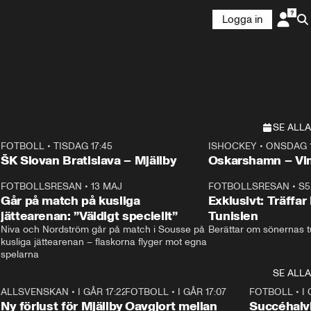
Logga in
SE ALLA
FOTBOLL
•
TISDAG 17:45
ISHOCKEY
•
ONSDAG 1
Plus
Plus
ŠK Slovan Bratislava – Mjällby
Oskarshamn – V
3
FOTBOLLSRESAN
•
13 MAJ
33:19
FOTBOLLSRESAN
•
S5
Går på match på kusliga
Exklusivt: Träffar
jättearenan: ”Väldigt speciellt”
Tunisien
Niva och Nordström går på match i Sousse på 
Berättar om sönernas tu
kusliga jättearenan – flaskorna flyger mot egna 
spelarna 
SE ALLA
6
ALLSVENSKAN
•
I GÅR 17:22
0:37
FOTBOLL
•
I GÅR 17:07
1:22
FOTBOLL
•
I
Ny förlust för Mjällby
Oavgjort mellan
Succéhalvl