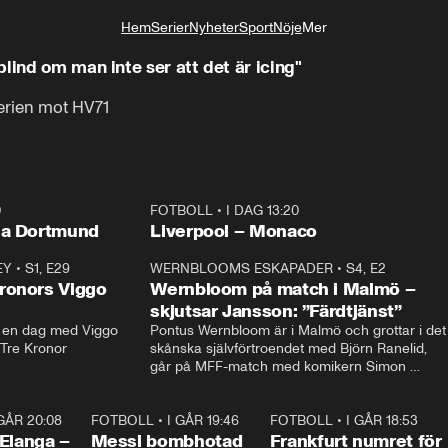
Hem
Serier
Nyheter
Sport
Nöje
Mer
Livsstil
lind om man inte ser att det är icing"
lserien mot HV71
0
FOTBOLL
•
I DAG 13:20
Plus
ia Dortmund
Liverpool – Monaco
EY
•
S1, E29
17:38
WERNBLOOMS ESKAPADER
•
S4, E2
38:2
ronors Viggo
Wernbloom på match i Malmö –
skjutsar Jansson: ”Färdtjänst”
en dag med Viggo 
Pontus Wernbloom är i Malmö och grottar i det 
 Tre Kronor
skånska självförtroendet med Björn Ranelid, 
går på MFF-match med komikern Simon 
”Chippen” Svensson och hjälper skadade 
stjärnbacken Pontus Jansson hem. 
 GÅR 20:08
1:07
FOTBOLL
•
I GÅR 19:46
0:47
FOTBOLL
•
I GÅR 18:53
0:5
Elanga –
Messi bombhotad
Frankfurt numret för