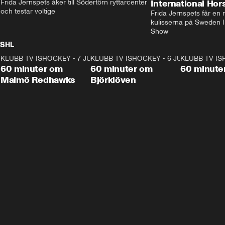
Frida Jernspets åker till Södertörn ryttarcenter 
International Ho
och testar voltige
Frida Jernspets får en 
kulisserna på Sweden In
Show
SHL
KLUBB-TV ISHOCKEY
1:02:53
•
7 JUNI
KLUBB-TV ISHOCKEY
1:00:59
•
6 JUNI
KLUBB-TV I
Plus
Plus
60 minuter om
60 minuter om
60 minute
Malmö Redhawks
Björklöven