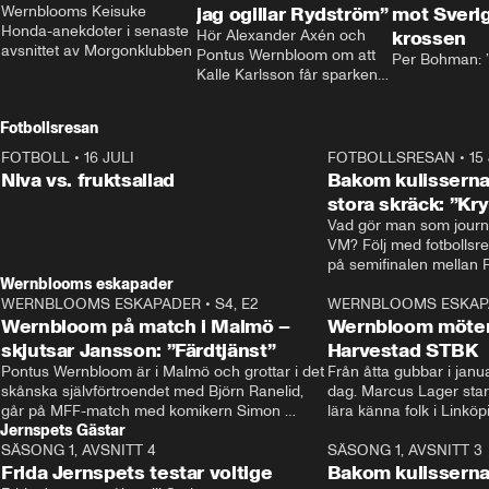
Wernblooms Keisuke 
jag ogillar Rydström”
mot Sverig
Honda-anekdoter i senaste 
Hör Alexander Axén och 
krossen
avsnittet av Morgonklubben
Pontus Wernbloom om att 
Per Bohman: ”
Kalle Karlsson får sparken 
från Bajen och att Henrik 
Rydström tar över
Fotbollsresan
FOTBOLL
•
16 JULI
0:44
FOTBOLLSRESAN
•
15
Niva vs. fruktsallad
Bakom kulisserna
stora skräck: ”Kr
Vad gör man som journa
VM? Följ med fotbollsr
Wernblooms eskapader
WERNBLOOMS ESKAPADER
•
S4, E2
38:23
WERNBLOOMS ESKAP
Wernbloom på match i Malmö –
Wernbloom möter
skjutsar Jansson: ”Färdtjänst”
Harvestad STBK
Pontus Wernbloom är i Malmö och grottar i det 
Från åtta gubbar i januar
skånska självförtroendet med Björn Ranelid, 
dag. Marcus Lager starta
går på MFF-match med komikern Simon 
lära känna folk i Linköp
Jernspets Gästar
”Chippen” Svensson och hjälper skadade 
STBK en institution – o
SÄSONG 1, AVSNITT 4
stjärnbacken Pontus Jansson hem. 
13:37
rakt in i värmen.
SÄSONG 1, AVSNITT 3
Frida Jernspets testar voltige
Bakom kulissern