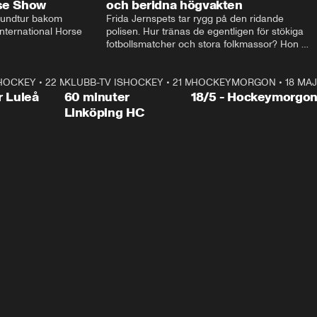
rse Show
och beridna högvakten
rundtur bakom 
Frida Jernspets tar rygg på den ridande 
ternational Horse 
polisen. Hur tränas de egentligen för stökiga 
fotbollsmatcher och stora folkmassor? Hon 
hälsar även på hos beridna högvakten, som 
den här dagen ska byta av högvakten, som 
SHOCKEY
1:00:28
•
22 MAJ
KLUBB-TV ISHOCKEY
vaktar slottet.
1:00:18
•
21 MAJ
HOCKEYMORGON
•
18 MAJ
Plus
r Luleå
60 minuter
18/5 - Hockeymorgo
Linköping HC