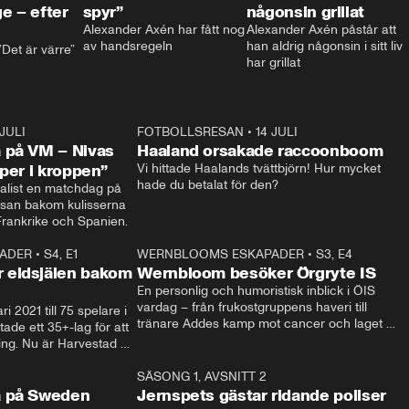
e – efter
spyr”
någonsin grillat
Alexander Axén har fått nog 
Alexander Axén påstår att 
av handsregeln
han aldrig någonsin i sitt liv 
Det är värre”
har grillat
 JULI
36:52
FOTBOLLSRESAN
•
14 JULI
0:3
 på VM – Nivas
Haaland orsakade raccoonboom
yper i kroppen”
Vi hittade Haalands tvättbjörn! Hur mycket 
hade du betalat för den?
list en matchdag på 
esan bakom kulisserna 
på semifinalen mellan Frankrike och Spanien. 
ADER
•
S4, E1
32:14
WERNBLOOMS ESKAPADER
•
S3, E4
33:1
Plus
 eldsjälen bakom
Wernbloom besöker Örgryte IS
En personlig och humoristisk inblick i ÖIS 
vardag – från frukostgruppens haveri till 
i 2021 till 75 spelare i 
tränare Addes kamp mot cancer och laget 
de ett 35+-lag för att 
som siktar mot Allsvenskan.
ing. Nu är Harvestad 
ch Wernbloom kliver 
14:14
SÄSONG 1, AVSNITT 2
24:5
a på Sweden
Jernspets gästar ridande poliser