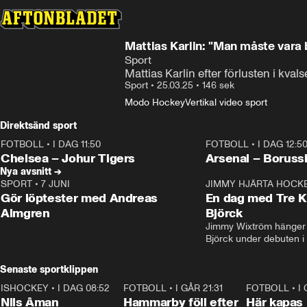
Mattias Karlin: "Man måste vara b
Sport
Mattias Karlin efter förlusten i kva
Sport
•
25.03.25
•
146 sek
Modo Hockey
Vertikal video sport
Direktsänd sport
FOTBOLL
•
I DAG 11:50
FOTBOLL
•
I DAG 12:5
Plus
Plus
Chelsea – Johur Tigers
Arsenal – Boruss
Nya avsnitt →
SPORT
•
7 JUNI
16:36
JIMMY HJÄRTA HOCK
Gör löptester med Andreas
En dag med Tre K
Almgren
Björck
Jimmy Wixtröm hänger 
Björck under debuten i
Senaste sportklippen
ISHOCKEY
•
I DAG 08:52
1:08
FOTBOLL
•
I GÅR 21:31
1:28
FOTBOLL
•
I
Nils Åman
Hammarby föll efter
Här kapas 