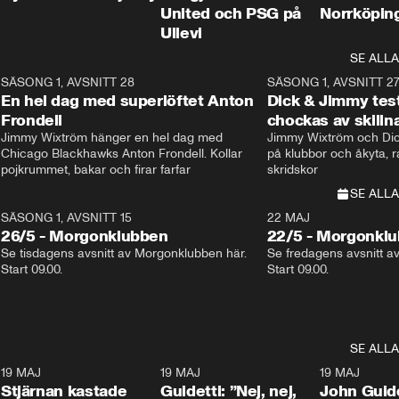
United och PSG på
Norrköpin
Ullevi
SE ALLA
8
SÄSONG 1, AVSNITT 28
20:38
SÄSONG 1, AVSNITT 2
Plus
En hel dag med superlöftet Anton
Dick & Jimmy test
Frondell
chockas av skill
Jimmy Wixtröm hänger en hel dag med 
Jimmy Wixtröm och Dick
Chicago Blackhawks Anton Frondell. Kollar 
på klubbor och åkyta, r
pojkrummet, bakar och firar farfar
skridskor 
SE ALLA
SÄSONG 1, AVSNITT 15
22 MAJ
26/5 - Morgonklubben
22/5 - Morgonkl
Se tisdagens avsnitt av Morgonklubben här. 
Se fredagens avsnitt a
Start 09.00. 
Start 09.00. 
SE ALLA
1
19 MAJ
0:43
19 MAJ
0:39
19 MAJ
Stjärnan kastade
Guidetti: ”Nej, nej,
John Guide