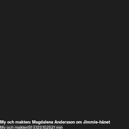
My och makten: Magdalena Andersson om Jimmie-hånet
My och makten
S1 E1
23.10.25
21 min