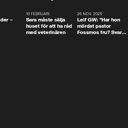
4:24
10 FEBRUARI
4:13
26 NOV. 2025
8:1
der –
Sara måste sälja
Leif GW: ”Har hon
huset för att ha råd
mördat pastor
med veterinären
Fossmos fru? Svar
nej.”