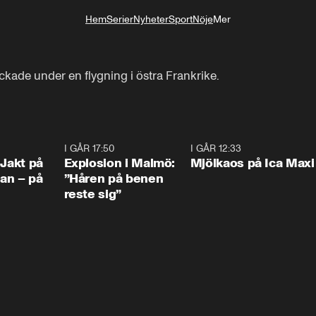
Hem
Serier
Nyheter
Sport
Nöje
Mer
Livsstil
ockade under en flygning i östra Frankrike.
0:33
I GÅR 17:50
1:10
I GÅR 12:33
0:2
 Jakt på
Explosion i Malmö:
Mjölkaos på Ica Maxi
an – på
”Håren på benen
reste sig”