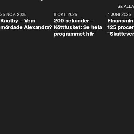
SE ALLA
3
25 NOV. 2025
31:05
8 OKT. 2025
4:29
4 JUNI 2025
Knutby – Vem
200 sekunder –
Finansmin
mördade Alexandra?
Köttfusket: Se hela
125 procent
programmet här
"Skattever
viktig uppg