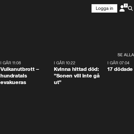
Logga in
SE ALLA
4
I GÅR 11:08
0:27
I GÅR 10:22
1:12
I GÅR 07:04
Vulkanutbrott –
Kvinna hittad död:
17 dödade 
hundratals
”Sonen vill inte gå
evakueras
ut”