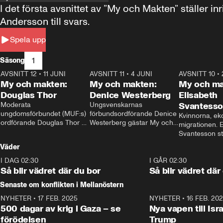
I det första avsnittet av ”My och Makten” ställe
Andersson till svars.
Spela upp
1
Säsong
AVSNITT 12
•
11 JUNI
26:27
AVSNITT 11
•
4 JUNI
23:40
AVSNITT 10
•
My och makten:
My och makten:
My och ma
Douglas Thor
Denice Westerberg
Elisabeth
Moderata 
Ungsvenskarnas 
Svantess
ungdomsförbundet (MUF:s) 
förbundsordförande Denice 
Kvinnorna, ek
ordförande Douglas Thor 
Westerberg gästar My och 
migrationen. E
gästar My och makten. I 
makten. I avsnittet 
Svantesson stäl
avsnittet diskuteras 
diskuteras migrationsfrågan 
när finansmini
Väder
tonårsutvisningarna och hur 
och hur SD ska locka 
Moderaterna ska locka 
kvinnliga väljare. 
I DAG 02:30
1:06
I GÅR 02:30
väljare till valet i höst. 
Så blir vädret där du bor
Så blir vädret där
Senaste om konflikten i Mellanöstern
NYHETER
•
17 FEB. 2025
0:45
NYHETER
•
16 FEB. 20
500 dagar av krig i Gaza – se
Nya vapen till Isr
förödelsen
Trump