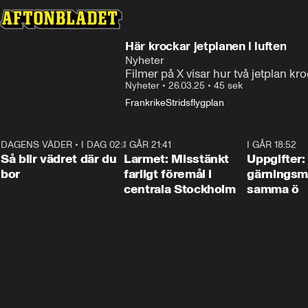
Här krockar jetplanen i luften
Nyheter
Filmer på X visar hur två jetplan kr
Nyheter
•
26.03.25
•
45 sek
Frankrike
Stridsflygplan
DAGENS VÄDER
•
I DAG 02:30
1:06
I GÅR 21:41
0:35
I GÅR 18:52
Så blir vädret där du
Larmet: Misstänkt
Uppgifter:
bor
farligt föremål i
gärningsm
centrala Stockholm
samma ö