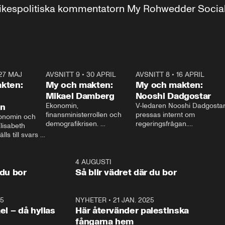
r inrikespolitiska kommentatorn My Rohwedder Soci
27 MAJ
3:51
AVSNITT 9
•
30 APRIL
24:00
AVSNITT 8
•
16 APRIL
25:1
kten:
My och makten:
My och makten:
Mikael Damberg
Nooshi Dadgostar
on
Ekonomin, 
V-ledaren Nooshi Dadgostar
finansministerrollen och 
pressas internt om 
onomin och 
demografikrisen. 
regeringsfrågan.

lisabeth 
Oppositionen ställs till svars 
I Aftonbladets 
ls till svars 
när Socialdemokraternas 
partiledarutfrågning ”My 
stern gästar 
Mikael Damberg gästar My 
och Makten” sätter hon ner 
My och Makten. 
och Makten. 
foten mot kritikerna:

1:06
4 AUGUSTI
1:0
– Vi ställer upp i val. Ska vi 
 du bor
Så blir vädret där du bor
vara med så sitter vi förstås 
25
1:22
NYHETER
•
21 JAN. 2025
0:5
ael – då hyllas
Här återvänder palestinska
fångarna hem