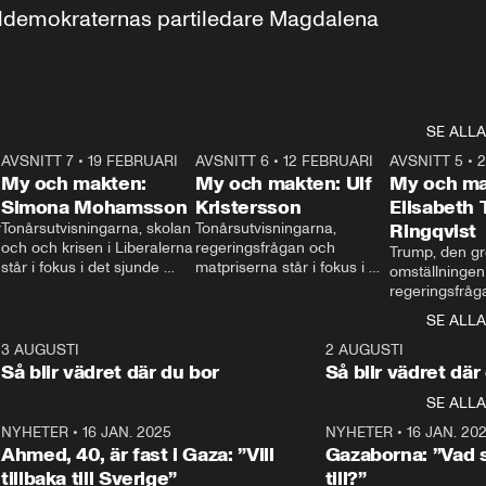
aldemokraternas partiledare Magdalena 
SE ALLA
7
AVSNITT 7
•
19 FEBRUARI
24:30
AVSNITT 6
•
12 FEBRUARI
27:30
AVSNITT 5
•
My och makten:
My och makten: Ulf
My och ma
Simona Mohamsson
Kristersson
Elisabeth
 
Tonårsutvisningarna, skolan 
Tonårsutvisningarna, 
Ringqvist
och och krisen i Liberalerna 
regeringsfrågan och 
Trump, den gr
står i fokus i det sjunde 
matpriserna står i fokus i 
omställningen
avsnittet av ”My och 
det sjätte avsnittet av ”My 
regeringsfråga
makten”. Se när 
och makten”. Se när 
centrum i det 
SE ALLA
Aftonbladets inrikespolitiska 
Aftonbladets inrikespolitiska 
avsnittet av ”
kommentator My 
kommentator My 
6
3 AUGUSTI
1:06
2 AUGUSTI
Makten”. Se nä
Rohwedder ställer 
Rohwedder ställer 
Så blir vädret där du bor
Så blir vädret där
Aftonbladets in
utbildnings- och 
statsminister Ulf Kristersson 
kommentator 
SE ALLA
integrationsminister Simona 
till svars.
Rohwedder stäl
Mohamsson till svars.
Centerpartiets
2
NYHETER
•
16 JAN. 2025
1:01
NYHETER
•
16 JAN. 20
Thand Ring till
Ahmed, 40, är fast i Gaza: ”Vill
Gazaborna: ”Vad s
tillbaka till Sverige”
till?”