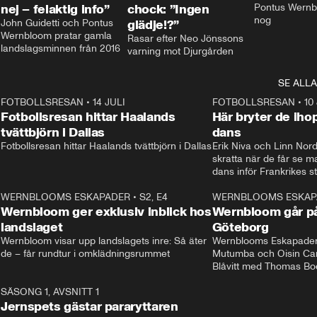
nej – felaktig info”
chock: ”Ingen
Pontus Wernbl
nog
John Guidetti och Pontus 
glädje!?”
Wernbloom pratar gamla 
Rasar efter Neo Jönssons 
landslagsminnen från 2016
varning mot Djurgården
SE ALLA
8
FOTBOLLSRESAN
•
14 JULI
41:35
FOTBOLLSRESAN
•
10
Fotbollsresan hittar Haalands
Här bryter de ih
tvättbjörn i Dallas
dans
Fotbollsresan hittar Haalands tvättbjörn i Dallas
Erik Niva och Linn Nord
skratta när de får se 
dans inför Frankrikes st
VM-kvartsfinalen. 
4
WERNBLOOMS ESKAPADER
•
S2, E4
24:20
WERNBLOOMS ESKAP
Plus
Wernbloom ger exklusiv inblick hos
Wernbloom går på
landslaget
Göteborg
Wernbloom visar upp landslagets inre: Så äter 
Wernblooms Eskapader:
de – får rundtur i omklädningsrummet
Mutumba och Oisin Cant
Blåvitt med Thomas Bo
0
SÄSONG 1, AVSNITT 1
25:12
Jernspets gästar pararyttaren