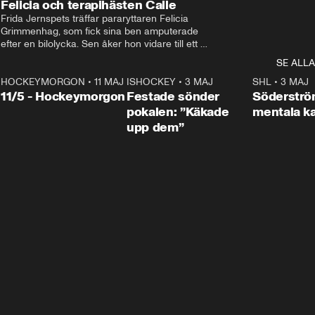
Felicia och terapihästen Calle
Frida Jernspets träffar pararyttaren Felicia 
Grimmenhag, som fick sina ben amputerade 
efter en bilolycka. Sen åker hon vidare till ett 
vård- och omsorgsboende med den 76 
SE ALLA
centimeter höga terapihästen Calle.
HOCKEYMORGON
•
11 MAJ
ISHOCKEY
•
3 MAJ
0:22
SHL
•
3 MAJ
n
11/5 - Hockeymorgon
Festade sönder
Söderströ
pokalen: ”Käkade
mentala 
upp dem”