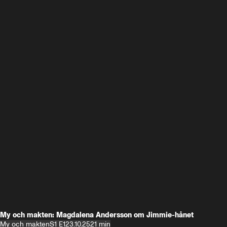
My och makten: Magdalena Andersson om Jimmie-hånet
My och makten
S1 E1
23.10.25
21 min