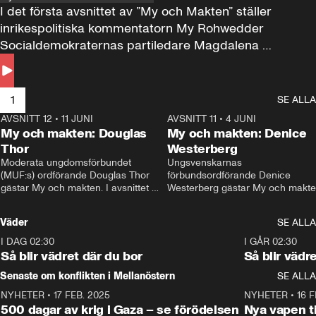
I det första avsnittet av ”My och Makten” ställer 
inrikespolitiska kommentatorn My Rohwedder 
Socialdemokraternas partiledare Magdalena 
Andersson till svars.
1
SE ALLA
AVSNITT 12
•
11 JUNI
26:27
AVSNITT 11
•
4 JUNI
2
My och makten: Douglas
My och makten: Denice
Thor
Westerberg
Moderata ungdomsförbundet 
Ungsvenskarnas 
(MUF:s) ordförande Douglas Thor 
förbundsordförande Denice 
gästar My och makten. I avsnittet 
Westerberg gästar My och makten.
diskuteras tonårsutvisningarna och 
avsnittet diskuteras migrationsfrå
hur Moderaterna ska locka väljare till 
och hur SD ska locka kvinnliga 
Väder
SE ALLA
valet i höst. 
väljare. 
I DAG 02:30
1:06
I GÅR 02:30
Så blir vädret där du bor
Så blir vädr
Senaste om konflikten i Mellanöstern
SE ALLA
NYHETER
•
17 FEB. 2025
0:45
NYHETER
•
16 F
500 dagar av krig i Gaza – se förödelsen
Nya vapen ti