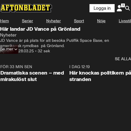
Logga in
Hem
Serier
Nyheter
Sport
Nöje
Livsstil
Här landar JD Vance på Grönland
Nyheter
JD Vance är på plats för att besöka Putiffik Space Base, en 
amerikansk rymdbas  på Grönland.
Se mer
Nyheter
•
28.03.25
•
32 sek
SE ALLA
FÖR 33 MIN SEN
0:42
I DAG 12:19
Dramatiska scenen – med
Här knockas politikern p
mirakulöst slut
stranden