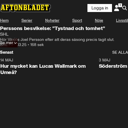
Logga in
Hem
Serier
Nyheter
Sport
Nöje
Livsstil
Perssons besvikelse: ”Tystnad och tomhet”
SHL
Hör Växjös Joel Persson efter att deras säsong precis tagit slut.
Se mer
SHL
•
28.03.25
•
168 sek
Senast
SE ALLA
14 MAJ
1:18
3 MAJ
Plus
Hur mycket kan Lucas Wallmark om
Söderström
Umeå?