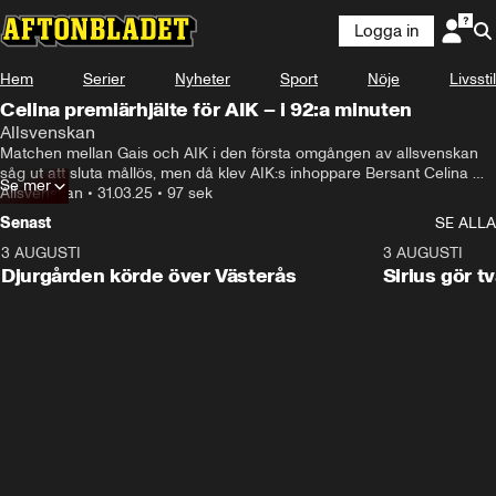
Logga in
Hem
Serier
Nyheter
Sport
Nöje
Livsstil
Celina premiärhjälte för AIK – i 92:a minuten
Allsvenskan
Matchen mellan Gais och AIK i den första omgången av allsvenskan 
såg ut att sluta mållös, men då klev AIK:s inhoppare Bersant Celina 
Se mer
fram och gav laget ledningen i 92:a minuten.
Allsvenskan
•
31.03.25
•
97 sek
Senast
SE ALLA
3 AUGUSTI
3:00
3 AUGUSTI
Djurgården körde över Västerås
Sirius gör t