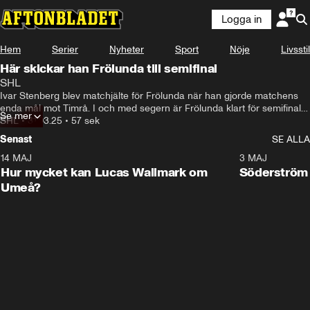
Logga in
Hem
Serier
Nyheter
Sport
Nöje
Livsstil
Här skickar han Frölunda till semifinal
SHL
Ivar Stenberg blev matchjälte för Frölunda när han gjorde matchens 
enda mål mot Timrå. I och med segern är Frölunda klart för semifinal 
Se mer
efter att ha vunnit kvartsfinalserien mot Timrå med 4–2 i matcher.
SHL
•
31.03.25
•
57 sek
Senast
SE ALLA
14 MAJ
1:18
3 MAJ
Plus
Hur mycket kan Lucas Wallmark om
Söderström
Umeå?