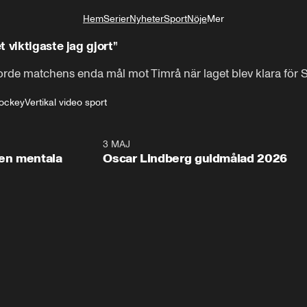
Hem
Serier
Nyheter
Sport
Nöje
Mer
Livsstil
 viktigaste jag gjort”
jorde matchens enda mål mot Timrå när laget blev klara för 
hockey
Vertikal video sport
2:26
3 MAJ
1:0
en mentala
Oscar Lindberg guldmålad 2026