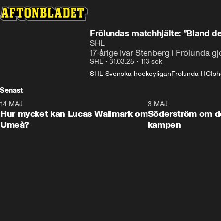
Frölundas matchhjälte: ”Bland det
SHL
17-årige Ivar Stenberg i Frölunda g
SHL
•
31.03.25
•
113 sek
SHL Svenska hockeyligan
Frölunda HC
Is
Senast
14 MAJ
1:18
3 MAJ
Plus
Hur mycket kan Lucas Wallmark om
Söderström om d
Umeå?
kampen