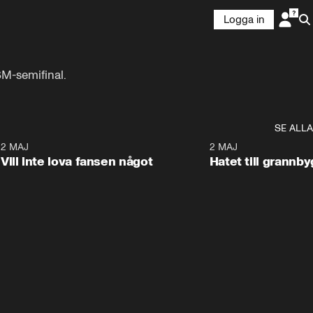
Logga in
SM-semifinal.
SE ALLA
9
2 MAJ
0:33
2 MAJ
Vill inte lova fansen något
Hatet till grannb