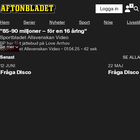
Logga in
Hem
Serier
Nyheter
Sport
Nöje
Livsstil
”85-90 miljoner – för en 16 åring”
Sportbladet Allsvenskan Video
BP har fått jättebud på Love Arrhov
Se mer
Sportbladet Allsvenskan Video
•
01.04.25
•
42 sek
Senast
SE ALLA
12 JUNI
22 MAJ
Fråga Disco
Fråga Disco