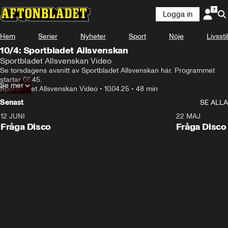
Logga in
Något gick fel
Hem
Serier
Nyheter
Sport
Nöje
Livsstil
Det var problem med att ge tillgång till skyddat innehåll.
10/4: Sportbladet Allsvenskan
Fel kod
:
232403
Sportbladet Allsvenskan Video
Försök igen
Se torsdagens avsnitt av Sportbladet Allsvenskan här. Programmet 
startar 08.45.
Se mer
Sportbladet Allsvenskan Video
•
10.04.25
•
48 min
Senast
SE ALLA
12 JUNI
22 MAJ
Fråga Disco
Fråga Disco