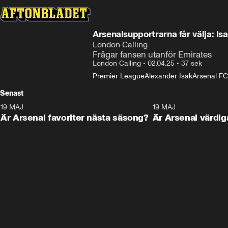
Arsenalsupportrarna får välja: Is
London Calling
Frågar fansen utanför Emirates
London Calling
•
02.04.25
•
37 sek
Premier League
Alexander Isak
Arsenal FC
Senast
19 MAJ
1:01
19 MAJ
Är Arsenal favoriter nästa säsong?
Är Arsenal värdig