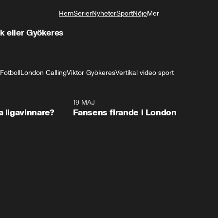
Hem
Serier
Nyheter
Sport
Nöje
Mer
Livsstil
ak eller Gyökeres
Fotboll
London Calling
Viktor Gyökeres
Vertikal video sport
0:57
19 MAJ
0:3
a ligavinnare?
Fansens firande i London