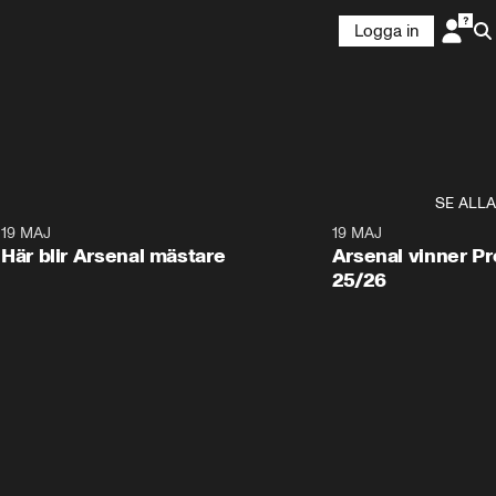
Logga in
SE ALLA
0
19 MAJ
0:17
19 MAJ
Här blir Arsenal mästare
Arsenal vinner P
25/26