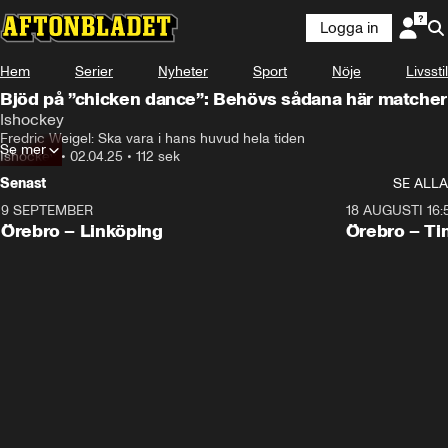
Logga in
Hem
Serier
Nyheter
Sport
Nöje
Livsstil
Bjöd på ”chicken dance”: Behövs sådana här matcher
Ishockey
Fredric Weigel: Ska vara i hans huvud hela tiden
Se mer
Ishockey
•
02.04.25
•
112 sek
Senast
SE ALLA
9 SEPTEMBER
18 AUGUSTI 16:
Plus
Plus
Örebro – Linköping
Örebro – Ti