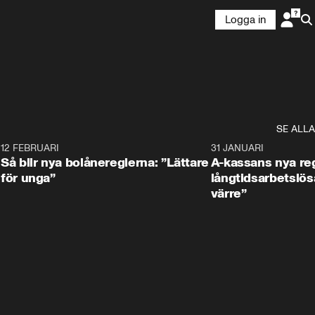
Logga in
SE ALLA
8
12 FEBRUARI
1:31
31 JANUARI
Så blir nya bolånereglerna: ”Lättare
A-kassans nya reg
för unga”
långtidsarbetslös
värre”