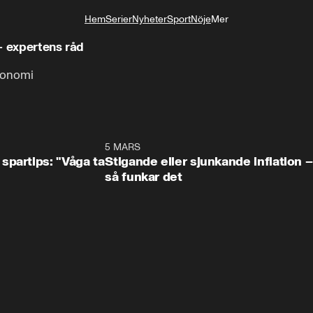
Hem
Serier
Nyheter
Sport
Nöje
Mer
Livsstil
– expertens råd
ekonomi
0:49
5 MARS
0:3
spartips: "Våga ta
Stigande eller sjunkande inflation –
så funkar det