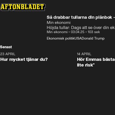
Så drabbar tullarna din plånbok 
Min ekonomi
Höjda tullar: Dags att se över din 
Min ekonomi
•
03.04.25
•
103 sek
Ekonomisk politik
USA
Donald Trump
Senast
23 APRIL
1:08
14 APRIL
Hur mycket tjänar du?
Hör Emmas bästa 
lite risk"