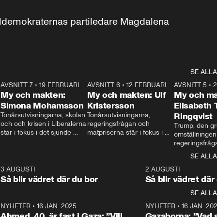
aldemokraternas partiledare Magdalena 
SE ALLA
7
AVSNITT 7
•
19 FEBRUARI
24:30
AVSNITT 6
•
12 FEBRUARI
27:30
AVSNITT 5
•
My och makten:
My och makten: Ulf
My och ma
Simona Mohamsson
Kristersson
Elisabeth
 
Tonårsutvisningarna, skolan 
Tonårsutvisningarna, 
Ringqvist
och och krisen i Liberalerna 
regeringsfrågan och 
Trump, den gr
står i fokus i det sjunde 
matpriserna står i fokus i 
omställningen
avsnittet av ”My och 
det sjätte avsnittet av ”My 
regeringsfråga
makten”. Se när 
och makten”. Se när 
centrum i det 
SE ALLA
Aftonbladets inrikespolitiska 
Aftonbladets inrikespolitiska 
avsnittet av ”
kommentator My 
kommentator My 
6
3 AUGUSTI
1:06
2 AUGUSTI
Makten”. Se nä
Rohwedder ställer 
Rohwedder ställer 
Så blir vädret där du bor
Så blir vädret där
Aftonbladets in
utbildnings- och 
statsminister Ulf Kristersson 
kommentator 
SE ALLA
integrationsminister Simona 
till svars.
Rohwedder stäl
Mohamsson till svars.
Centerpartiets
2
NYHETER
•
16 JAN. 2025
1:01
NYHETER
•
16 JAN. 20
Thand Ring till
Ahmed, 40, är fast i Gaza: ”Vill
Gazaborna: ”Vad s