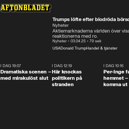
Trumps löfte efter blodröda börs
Nyheter
Aktiemarknaderna världen över visa
reaktionerna med ro.
Nyheter
•
03.04.25
•
79 sek
USA
Donald Trump
Handel & tjänster
I DAG 19:07
0:42
I DAG 12:19
0:45
I DAG 10:16
Dramatiska scenen –
Här knockas
Per-Inge fa
med mirakulöst slut
politikern på
hemmet – 
stranden
komma ut