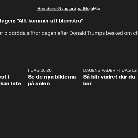
Hem
Serier
Nyheter
Sport
Nöje
Mer
Livsstil
dagen: ”Allt kommer att blomstra”
r blodröda siffror dagen efter Donald Trumps besked om choc
1:26
I DAG 08:20
0:31
DAGENS VÄDER
•
I DAG 02
1:0
st i
Se de nya bilderna
Så blir vädret där du
kan inte
på solen
bor