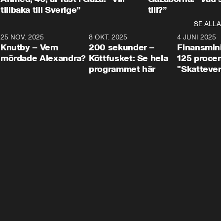
tillbaka till Sverige”
till?”
SE ALLA
3
25 NOV. 2025
31:05
8 OKT. 2025
4:29
4 JUNI 2025
Knutby – Vem
200 sekunder –
Finansmin
mördade Alexandra?
Köttfusket: Se hela
125 procent
programmet här
"Skattever
viktig uppg