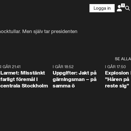
Logga in
ktullar. Men själv tar presidenten 
SE ALLA
:30
6
I GÅR 21:41
0:35
I GÅR 18:52
0:33
I GÅR 17:50
Larmet: Misstänkt
Uppgifter: Jakt på
Explosion 
farligt föremål i
gärningsman – på
”Håren på
centrala Stockholm
samma ö
reste sig”