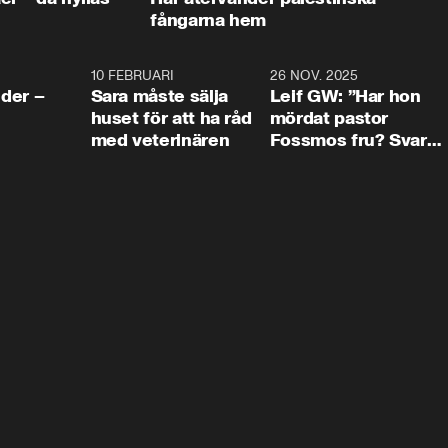
fångarna hem
4:24
10 FEBRUARI
4:13
26 NOV. 2025
8:1
der –
Sara måste sälja
Leif GW: ”Har hon
huset för att ha råd
mördat pastor
med veterinären
Fossmos fru? Svar
nej.”