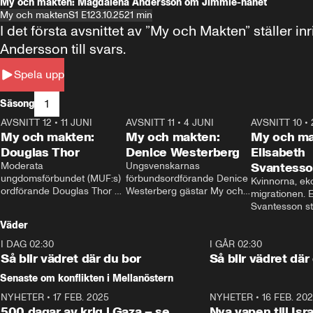
My och makten: Magdalena Andersson om Jimmie-hånet
My och makten
S1 E1
23.10.25
21 min
I det första avsnittet av ”My och Makten” ställe
Andersson till svars.
Spela upp
1
Säsong
AVSNITT 12
•
11 JUNI
26:27
AVSNITT 11
•
4 JUNI
23:40
AVSNITT 10
•
My och makten:
My och makten:
My och ma
Douglas Thor
Denice Westerberg
Elisabeth
Moderata 
Ungsvenskarnas 
Svantess
ungdomsförbundet (MUF:s) 
förbundsordförande Denice 
Kvinnorna, ek
ordförande Douglas Thor 
Westerberg gästar My och 
migrationen. E
gästar My och makten. I 
makten. I avsnittet 
Svantesson stäl
avsnittet diskuteras 
diskuteras migrationsfrågan 
när finansmini
Väder
tonårsutvisningarna och hur 
och hur SD ska locka 
Moderaterna ska locka 
kvinnliga väljare. 
I DAG 02:30
1:06
I GÅR 02:30
väljare till valet i höst. 
Så blir vädret där du bor
Så blir vädret där
Senaste om konflikten i Mellanöstern
NYHETER
•
17 FEB. 2025
0:45
NYHETER
•
16 FEB. 20
500 dagar av krig i Gaza – se
Nya vapen till Isr