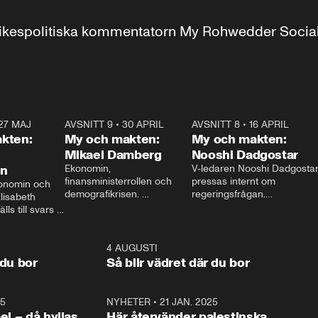
r inrikespolitiska kommentatorn My Rohwedder Soci
27 MAJ
3:51
AVSNITT 9
•
30 APRIL
24:00
AVSNITT 8
•
16 APRIL
25:1
kten:
My och makten:
My och makten:
Mikael Damberg
Nooshi Dadgostar
on
Ekonomin, 
V-ledaren Nooshi Dadgostar
finansministerrollen och 
pressas internt om 
onomin och 
demografikrisen. 
regeringsfrågan.

lisabeth 
Oppositionen ställs till svars 
I Aftonbladets 
ls till svars 
när Socialdemokraternas 
partiledarutfrågning ”My 
stern gästar 
Mikael Damberg gästar My 
och Makten” sätter hon ner 
My och Makten. 
och Makten. 
foten mot kritikerna:

1:06
4 AUGUSTI
1:0
– Vi ställer upp i val. Ska vi 
 du bor
Så blir vädret där du bor
vara med så sitter vi förstås 
25
1:22
NYHETER
•
21 JAN. 2025
0:5
ael – då hyllas
Här återvänder palestinska