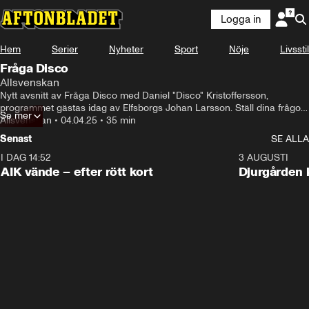
Logga in
Hem
Serier
Nyheter
Sport
Nöje
Livsstil
Fråga Disco
Allsvenskan
Nytt avsnitt av Fråga Disco med Daniel "Disco" Kristoffersson, 
programmet gästas idag av Elfsborgs Johan Larsson. Ställ dina frågor 
Se mer
till båda inför den andra Allsvenska omgången och få svar i live-TV 
Allsvenskan
•
04.04.25
•
35 min
14:00
Senast
SE ALLA
I DAG 14:52
2:31
3 AUGUSTI
AIK vände – efter rött kort
Djurgården 