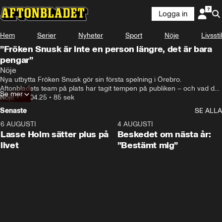
Logga in
Hem
Serier
Nyheter
Sport
Nöje
Livsstil
”Fröken Snusk är inte en person längre, det är bara
pengar”
Nöje
Nya utbytta Fröken Snusk gör sin första spelning i Örebro. 
Aftonbladets team på plats har tagit tempen på publiken – och vad de 
Se mer
tycker om att original-fröken är utbytt.
Nöje
•
04.04.25
•
85 sek
Senaste
SE ALLA
6 AUGUSTI
1:04
4 AUGUSTI
Lasse Holm sätter plus på
Beskedet om nästa år:
livet
”Bestämt mig”