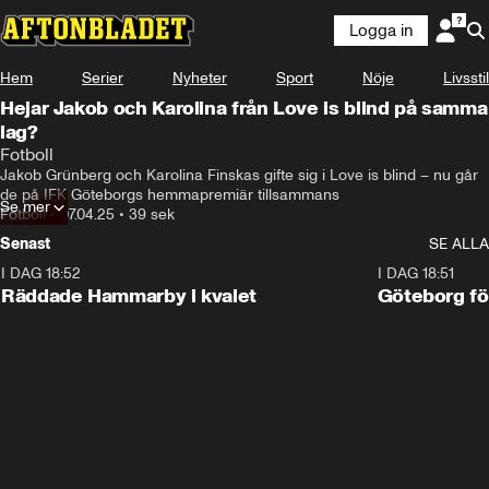
Logga in
Hem
Serier
Nyheter
Sport
Nöje
Livsstil
Hejar Jakob och Karolina från Love is blind på samma
lag?
Fotboll
Jakob Grünberg och Karolina Finskas gifte sig i Love is blind – nu går 
de på IFK Göteborgs hemmapremiär tillsammans
Se mer
Fotboll
•
07.04.25
•
39 sek
Senast
SE ALLA
I DAG 18:52
2:17
I DAG 18:51
Räddade Hammarby i kvalet
Göteborg för