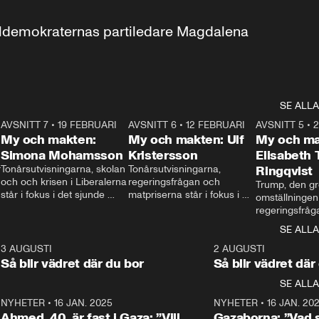
aldemokraternas partiledare Magdalena 
SE ALLA
7
AVSNITT 7
•
19 FEBRUARI
24:30
AVSNITT 6
•
12 FEBRUARI
27:30
AVSNITT 5
•
My och makten:
My och makten: Ulf
My och ma
Simona Mohamsson
Kristersson
Elisabeth
 
Tonårsutvisningarna, skolan 
Tonårsutvisningarna, 
Ringqvist
och och krisen i Liberalerna 
regeringsfrågan och 
Trump, den gr
står i fokus i det sjunde 
matpriserna står i fokus i 
omställningen
avsnittet av ”My och 
det sjätte avsnittet av ”My 
regeringsfråga
makten”. Se när 
och makten”. Se när 
centrum i det 
SE ALLA
Aftonbladets inrikespolitiska 
Aftonbladets inrikespolitiska 
avsnittet av ”
kommentator My 
kommentator My 
6
3 AUGUSTI
1:06
2 AUGUSTI
Makten”. Se nä
Rohwedder ställer 
Rohwedder ställer 
Så blir vädret där du bor
Så blir vädret där
Aftonbladets in
utbildnings- och 
statsminister Ulf Kristersson 
kommentator 
SE ALLA
integrationsminister Simona 
till svars.
Rohwedder stäl
Mohamsson till svars.
Centerpartiets
2
NYHETER
•
16 JAN. 2025
1:01
NYHETER
•
16 JAN. 20
Thand Ring till
Ahmed, 40, är fast i Gaza: ”Vill
Gazaborna: ”Vad s