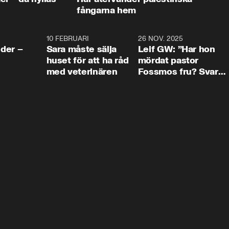
fångarna hem
4:24
10 FEBRUARI
4:13
26 NOV. 2025
8:1
der –
Sara måste sälja
Leif GW: ”Har hon
huset för att ha råd
mördat pastor
med veterinären
Fossmos fru? Svar
nej.”