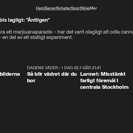
Hem
Serier
Nyheter
Sport
Nöje
Mer
Livsstil
is lagligt: ”Äntligen”
a ett marjiuanaparadis – har det varit olagligt att odla canna
 en del av ett statligt experiment.
0:31
DAGENS VÄDER
•
I DAG 02:30
1:06
I GÅR 21:41
0:3
bilderna
Så blir vädret där du
Larmet: Misstänkt
bor
farligt föremål i
centrala Stockholm