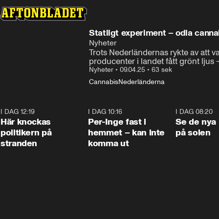
Statligt experiment – odla cannab
Nyheter
Trots Nederländernas rykte av att var
producenter i landet fått grönt ljus –
Nyheter
•
09.04.25
•
63 sek
Cannabis
Nederländerna
I DAG 12:19
0:45
I DAG 10:16
1:26
I DAG 08:20
Här knockas
Per-Inge fast i
Se de nya 
politikern på
hemmet – kan inte
på solen
stranden
komma ut