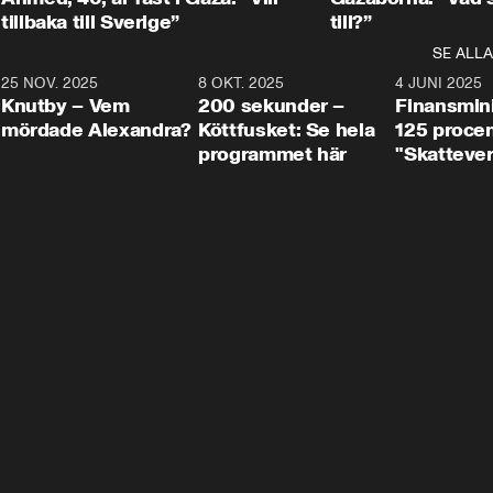
tillbaka till Sverige”
till?”
SE ALLA
3
25 NOV. 2025
31:05
8 OKT. 2025
4:29
4 JUNI 2025
Knutby – Vem
200 sekunder –
Finansmin
mördade Alexandra?
Köttfusket: Se hela
125 procent
programmet här
"Skattever
viktig uppg