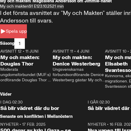
My och makten: Magdalena Andersson om Jimmie-hånet
My och makten
S1 E1
23.10.25
21 min
I det första avsnittet av ”My och Makten” ställe
Andersson till svars.
Spela upp
1
Säsong
AVSNITT 12
•
11 JUNI
26:27
AVSNITT 11
•
4 JUNI
23:40
AVSNITT 10
•
My och makten:
My och makten:
My och ma
Douglas Thor
Denice Westerberg
Elisabeth
Moderata 
Ungsvenskarnas 
Svantess
ungdomsförbundet (MUF:s) 
förbundsordförande Denice 
Kvinnorna, ek
ordförande Douglas Thor 
Westerberg gästar My och 
migrationen. E
gästar My och makten. I 
makten. I avsnittet 
Svantesson stäl
avsnittet diskuteras 
diskuteras migrationsfrågan 
när finansmini
Väder
tonårsutvisningarna och hur 
och hur SD ska locka 
Moderaterna ska locka 
kvinnliga väljare. 
I DAG 02:30
1:06
I GÅR 02:30
väljare till valet i höst. 
Så blir vädret där du bor
Så blir vädret där
Senaste om konflikten i Mellanöstern
NYHETER
•
17 FEB. 2025
0:45
NYHETER
•
16 FEB. 20
500 dagar av krig i Gaza – se
Nya vapen till Isr