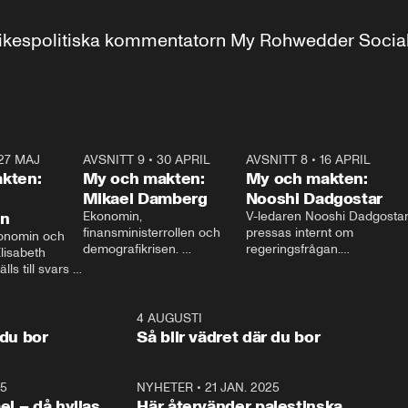
r inrikespolitiska kommentatorn My Rohwedder Soci
27 MAJ
3:51
AVSNITT 9
•
30 APRIL
24:00
AVSNITT 8
•
16 APRIL
25:1
kten:
My och makten:
My och makten:
Mikael Damberg
Nooshi Dadgostar
on
Ekonomin, 
V-ledaren Nooshi Dadgostar
finansministerrollen och 
pressas internt om 
onomin och 
demografikrisen. 
regeringsfrågan.

lisabeth 
Oppositionen ställs till svars 
I Aftonbladets 
ls till svars 
när Socialdemokraternas 
partiledarutfrågning ”My 
stern gästar 
Mikael Damberg gästar My 
och Makten” sätter hon ner 
My och Makten. 
och Makten. 
foten mot kritikerna:

1:06
4 AUGUSTI
1:0
– Vi ställer upp i val. Ska vi 
 du bor
Så blir vädret där du bor
vara med så sitter vi förstås 
25
1:22
NYHETER
•
21 JAN. 2025
0:5
ael – då hyllas
Här återvänder palestinska