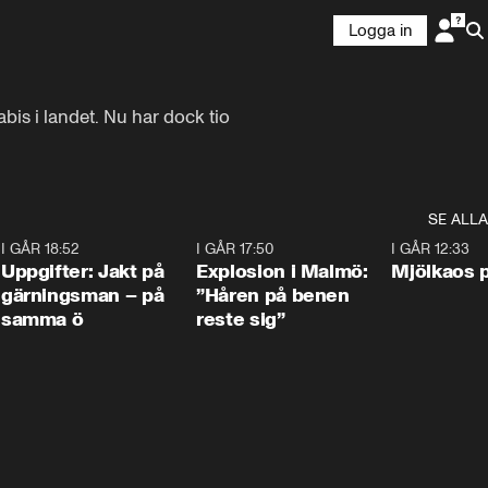
Logga in
bis i landet. Nu har dock tio 
SE ALLA
5
I GÅR 18:52
0:33
I GÅR 17:50
1:10
I GÅR 12:33
Uppgifter: Jakt på
Explosion i Malmö:
Mjölkaos p
gärningsman – på
”Håren på benen
samma ö
reste sig”