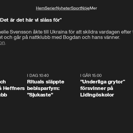
Hem
Serier
Nyheter
Sport
Nöje
Mer
Livsstil
"Det är det här vi slåss för"
e Svensson åkte till Ukraina för att skildra vardagen efter tre
tet och går på nattklubb med Bogdan och hans vänner.
on
.
0:55
I DAG 10:40
1:01
I GÅR 15:00
1:0
och
Rituals släppte
”Underliga grytor"
på Heffners
bebisparfym:
försvinner på
ubb
”Sjukaste”
Lidingöskolor