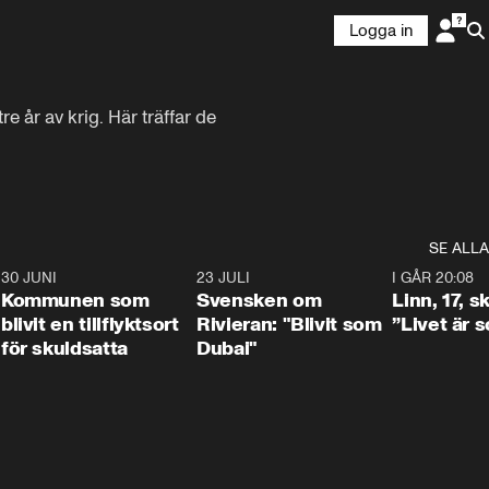
Logga in
 år av krig. Här träffar de 
SE ALLA
7
30 JUNI
1:24
23 JULI
1:42
I GÅR 20:08
Kommunen som
Svensken om
Linn, 17, s
blivit en tillflyktsort
Rivieran: "Blivit som
”Livet är 
för skuldsatta
Dubai"