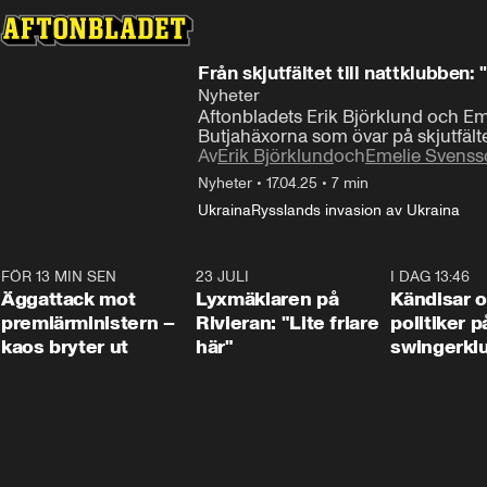
Från skjutfältet till nattklubben: 
Nyheter
Aftonbladets Erik Björklund och Emeli
Butjahäxorna som övar på skjutfäl
Av
Erik Björklund
och
Emelie Svenss
Nyheter
•
17.04.25
•
7 min
Ukraina
Rysslands invasion av Ukraina
FÖR 13 MIN SEN
0:37
23 JULI
2:02
I DAG 13:46
Äggattack mot
Lyxmäklaren på
Kändisar 
premiärministern –
Rivieran: "Lite friare
politiker 
kaos bryter ut
här"
swingerkl