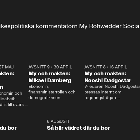
r inrikespolitiska kommentatorn My Rohwedder Soci
27 MAJ
3:51
AVSNITT 9
•
30 APRIL
24:00
AVSNITT 8
•
16 APRIL
25:1
kten:
My och makten:
My och makten:
Mikael Damberg
Nooshi Dadgostar
on
Ekonomin, 
V-ledaren Nooshi Dadgostar
finansministerrollen och 
pressas internt om 
onomin och 
demografikrisen. 
regeringsfrågan.

lisabeth 
Oppositionen ställs till svars 
I Aftonbladets 
ls till svars 
när Socialdemokraternas 
partiledarutfrågning ”My 
stern gästar 
Mikael Damberg gästar My 
och Makten” sätter hon ner 
My och Makten. 
och Makten. 
foten mot kritikerna:

1:06
6 AUGUSTI
1:0
– Vi ställer upp i val. Ska vi 
 du bor
Så blir vädret där du bor
vara med så sitter vi förstås 