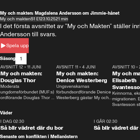
My och makten: Magdalena Andersson om Jimmie-hånet
My och makten
S1 E1
23.10.25
21 min
I det första avsnittet av ”My och Makten” ställe
Andersson till svars.
Spela upp
1
Säsong
AVSNITT 12
•
11 JUNI
26:27
AVSNITT 11
•
4 JUNI
23:40
AVSNITT 10
•
My och makten:
My och makten:
My och ma
Douglas Thor
Denice Westerberg
Elisabeth
Moderata 
Ungsvenskarnas 
Svantess
ungdomsförbundet (MUF:s) 
förbundsordförande Denice 
Kvinnorna, ek
ordförande Douglas Thor 
Westerberg gästar My och 
migrationen. E
gästar My och makten. I 
makten. I avsnittet 
Svantesson stäl
avsnittet diskuteras 
diskuteras migrationsfrågan 
när finansmini
Väder
tonårsutvisningarna och hur 
och hur SD ska locka 
Moderaterna ska locka 
kvinnliga väljare. 
I DAG 02:30
1:06
I GÅR 02:30
väljare till valet i höst. 
Så blir vädret där du bor
Så blir vädret där
Senaste om konflikten i Mellanöstern