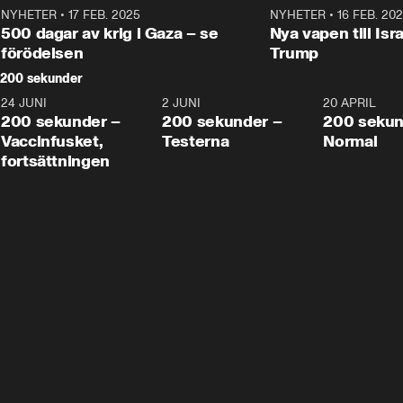
NYHETER
•
17 FEB. 2025
0:45
NYHETER
•
16 FEB. 20
500 dagar av krig i Gaza – se
Nya vapen till Isr
förödelsen
Trump
200 sekunder
24 JUNI
5:00
2 JUNI
4:23
20 APRIL
200 sekunder –
200 sekunder –
200 sekun
Vaccinfusket,
Testerna
Normal
fortsättningen