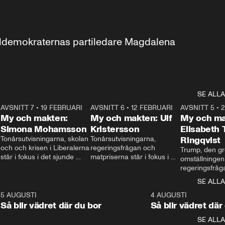
aldemokraternas partiledare Magdalena 
SE ALLA
7
AVSNITT 7
•
19 FEBRUARI
24:30
AVSNITT 6
•
12 FEBRUARI
27:30
AVSNITT 5
•
My och makten:
My och makten: Ulf
My och ma
Simona Mohamsson
Kristersson
Elisabeth
 
Tonårsutvisningarna, skolan 
Tonårsutvisningarna, 
Ringqvist
och och krisen i Liberalerna 
regeringsfrågan och 
Trump, den gr
står i fokus i det sjunde 
matpriserna står i fokus i 
omställningen
avsnittet av ”My och 
det sjätte avsnittet av ”My 
regeringsfråga
makten”. Se när 
och makten”. Se när 
centrum i det 
SE ALLA
Aftonbladets inrikespolitiska 
Aftonbladets inrikespolitiska 
avsnittet av ”
kommentator My 
kommentator My 
6
5 AUGUSTI
1:06
4 AUGUSTI
Makten”. Se nä
Rohwedder ställer 
Rohwedder ställer 
Så blir vädret där du bor
Så blir vädret där
Aftonbladets in
utbildnings- och 
statsminister Ulf Kristersson 
kommentator 
SE ALLA
integrationsminister Simona 
till svars.
Rohwedder stäl