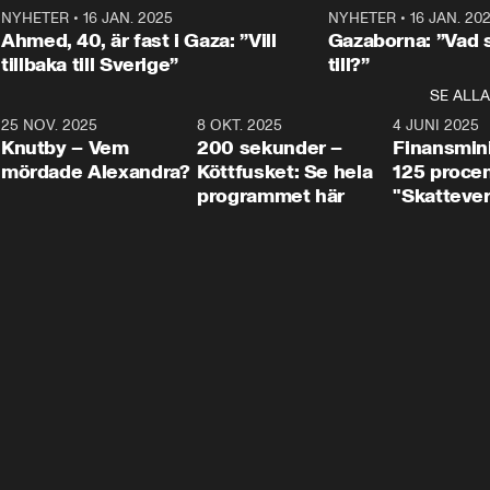
Mohamsson till svars.
Centerpartiets
2
NYHETER
•
16 JAN. 2025
1:01
NYHETER
•
16 JAN. 20
Thand Ring till
Ahmed, 40, är fast i Gaza: ”Vill
Gazaborna: ”Vad s
tillbaka till Sverige”
till?”
SE ALLA
3
25 NOV. 2025
31:05
8 OKT. 2025
4:29
4 JUNI 2025
Knutby – Vem
200 sekunder –
Finansmin
mördade Alexandra?
Köttfusket: Se hela
125 procent
programmet här
"Skattever
viktig uppg