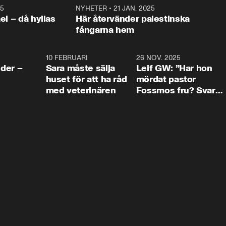
25
1:22
NYHETER
•
21 JAN. 2025
0:5
ael – då hyllas
Här återvänder palestinska
fångarna hem
4:24
10 FEBRUARI
4:13
26 NOV. 2025
8:1
der –
Sara måste sälja
Leif GW: ”Har hon
huset för att ha råd
mördat pastor
med veterinären
Fossmos fru? Svar
nej.”