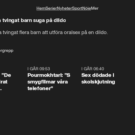
Hem
Serier
Nyheter
Sport
Nöje
Mer
Livsstil
a tvingat barn suga på dildo
tvingat flera barn att utföra oralsex på en dildo.

ergrepp
1:54
I GÅR 09:53
1:36
I GÅR 06:40
0:4
: ”De
Pourmokhtari: ”S
Sex dödade i
irat
smygfilmar våra
skolskjutning
telefoner”
ns”