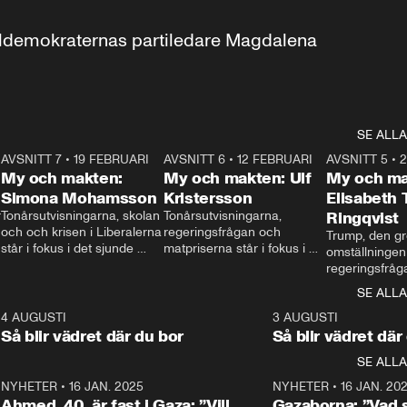
aldemokraternas partiledare Magdalena 
SE ALLA
7
AVSNITT 7
•
19 FEBRUARI
24:30
AVSNITT 6
•
12 FEBRUARI
27:30
AVSNITT 5
•
My och makten:
My och makten: Ulf
My och ma
Simona Mohamsson
Kristersson
Elisabeth
 
Tonårsutvisningarna, skolan 
Tonårsutvisningarna, 
Ringqvist
och och krisen i Liberalerna 
regeringsfrågan och 
Trump, den gr
står i fokus i det sjunde 
matpriserna står i fokus i 
omställningen
avsnittet av ”My och 
det sjätte avsnittet av ”My 
regeringsfråga
makten”. Se när 
och makten”. Se när 
centrum i det 
SE ALLA
Aftonbladets inrikespolitiska 
Aftonbladets inrikespolitiska 
avsnittet av ”
kommentator My 
kommentator My 
6
4 AUGUSTI
1:06
3 AUGUSTI
Makten”. Se nä
Rohwedder ställer 
Rohwedder ställer 
Så blir vädret där du bor
Så blir vädret där
Aftonbladets in
utbildnings- och 
statsminister Ulf Kristersson 
kommentator 
SE ALLA
integrationsminister Simona 
till svars.
Rohwedder stäl
Mohamsson till svars.
Centerpartiets
2
NYHETER
•
16 JAN. 2025
1:01
NYHETER
•
16 JAN. 20
Thand Ring till
Ahmed, 40, är fast i Gaza: ”Vill
Gazaborna: ”Vad s