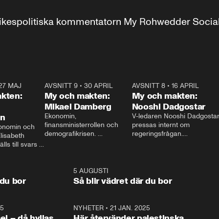
r inrikespolitiska kommentatorn My Rohwedder Soci
27 MAJ
3:51
AVSNITT 9
•
30 APRIL
24:00
AVSNITT 8
•
16 APRIL
25:1
kten:
My och makten:
My och makten:
Mikael Damberg
Nooshi Dadgostar
on
Ekonomin, 
V-ledaren Nooshi Dadgostar
finansministerrollen och 
pressas internt om 
onomin och 
demografikrisen. 
regeringsfrågan.

lisabeth 
Oppositionen ställs till svars 
I Aftonbladets 
ls till svars 
när Socialdemokraternas 
partiledarutfrågning ”My 
stern gästar 
Mikael Damberg gästar My 
och Makten” sätter hon ner 
My och Makten. 
och Makten. 
foten mot kritikerna:

1:06
5 AUGUSTI
1:0
– Vi ställer upp i val. Ska vi 
 du bor
Så blir vädret där du bor
vara med så sitter vi förstås 
25
1:22
NYHETER
•
21 JAN. 2025
0:5
ael – då hyllas
Här återvänder palestinska