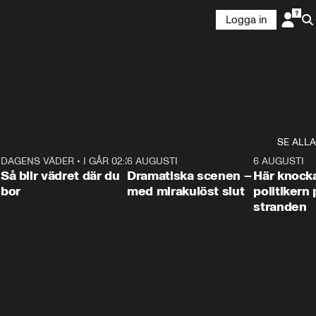
Logga in
SE ALLA
7
DAGENS VÄDER
•
I GÅR 02:30
1:06
6 AUGUSTI
0:42
6 AUGUSTI
Så blir vädret där du
Dramatiska scenen –
Här knock
bor
med mirakulöst slut
politikern 
stranden