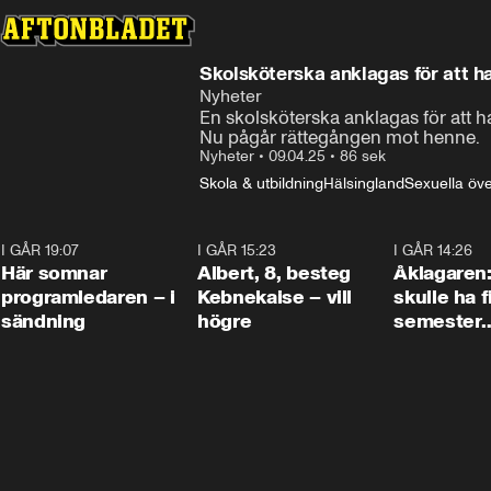
Skolsköterska anklagas för att h
Nyheter
En skolsköterska anklagas för att ha 
Nu pågår rättegången mot henne.
Nyheter
•
09.04.25
•
86 sek
Skola & utbildning
Hälsingland
Sexuella öv
I GÅR 19:07
0:45
I GÅR 15:23
0:54
I GÅR 14:26
Här somnar
Albert, 8, besteg
Åklagaren
programledaren – i
Kebnekaise – vill
skulle ha f
sändning
högre
semester
tillsamma