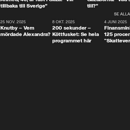
tillbaka till Sverige”
till?”
SE ALLA
3
25 NOV. 2025
31:05
8 OKT. 2025
4:29
4 JUNI 2025
Knutby – Vem
200 sekunder –
Finansmin
mördade Alexandra?
Köttfusket: Se hela
125 procent
programmet här
"Skattever
viktig uppg