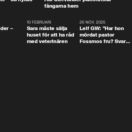
fångarna hem
4:24
10 FEBRUARI
4:13
26 NOV. 2025
8:1
der –
Sara måste sälja
Leif GW: ”Har hon
huset för att ha råd
mördat pastor
med veterinären
Fossmos fru? Svar
nej.”