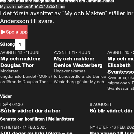
My och makten: Magdalena Andersson om Jimmie-hånet
My och makten
S1 E1
23.10.25
21 min
I det första avsnittet av ”My och Makten” ställe
Andersson till svars.
Spela upp
1
Säsong
AVSNITT 12
•
11 JUNI
26:27
AVSNITT 11
•
4 JUNI
23:40
AVSNITT 10
•
My och makten:
My och makten:
My och ma
Douglas Thor
Denice Westerberg
Elisabeth
Moderata 
Ungsvenskarnas 
Svantess
ungdomsförbundet (MUF:s) 
förbundsordförande Denice 
Kvinnorna, ek
ordförande Douglas Thor 
Westerberg gästar My och 
migrationen. E
gästar My och makten. I 
makten. I avsnittet 
Svantesson stäl
avsnittet diskuteras 
diskuteras migrationsfrågan 
när finansmini
Väder
tonårsutvisningarna och hur 
och hur SD ska locka 
Moderaterna ska locka 
kvinnliga väljare. 
I GÅR 02:30
1:06
6 AUGUSTI
väljare till valet i höst. 
Så blir vädret där du bor
Så blir vädret där
Senaste om konflikten i Mellanöstern
NYHETER
•
17 FEB. 2025
0:45
NYHETER
•
16 FEB. 20
500 dagar av krig i Gaza – se
Nya vapen till Isr