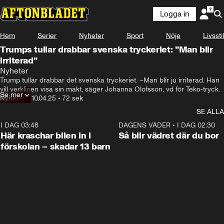
Logga in
Hem
Serier
Nyheter
Sport
Nöje
Livsstil
Trumps tullar drabbar svenska tryckeriet: ”Man blir
irriterad”
Det kändes som om han bara stod och slängde ur sig på 
Nyheter
olika håll.
Trump tullar drabbar det svenska tryckeriet. –Man blir ju irriterad. Han 
vill verkligen visa sin makt, säger Johanna Olofsson, vd för Teko-tryck.
Se mer
Nyheter
•
10.04.25
•
72 sek
SE ALLA
I DAG 03:48
0:29
DAGENS VÄDER
•
I DAG 02:30
Här kraschar bilen in i
Så blir vädret där du bor
förskolan – skadar 13 barn