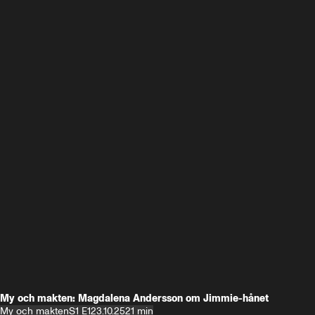
My och makten: Magdalena Andersson om Jimmie-hånet
My och makten
S1 E1
23.10.25
21 min