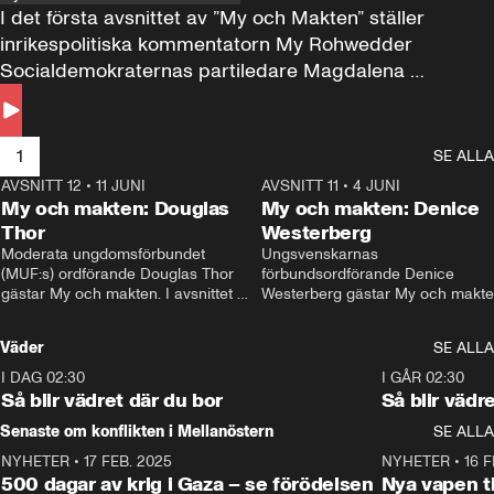
I det första avsnittet av ”My och Makten” ställer 
inrikespolitiska kommentatorn My Rohwedder 
Socialdemokraternas partiledare Magdalena 
Andersson till svars.
1
SE ALLA
AVSNITT 12
•
11 JUNI
26:27
AVSNITT 11
•
4 JUNI
2
My och makten: Douglas
My och makten: Denice
Thor
Westerberg
Moderata ungdomsförbundet 
Ungsvenskarnas 
(MUF:s) ordförande Douglas Thor 
förbundsordförande Denice 
gästar My och makten. I avsnittet 
Westerberg gästar My och makten.
diskuteras tonårsutvisningarna och 
avsnittet diskuteras migrationsfrå
hur Moderaterna ska locka väljare till 
och hur SD ska locka kvinnliga 
Väder
SE ALLA
valet i höst. 
väljare. 
I DAG 02:30
1:06
I GÅR 02:30
Så blir vädret där du bor
Så blir vädr
Senaste om konflikten i Mellanöstern
SE ALLA
NYHETER
•
17 FEB. 2025
0:45
NYHETER
•
16 F
500 dagar av krig i Gaza – se förödelsen
Nya vapen ti