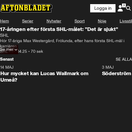
Logga in
Hem
Serier
Nyheter
Sport
Nöje
Livsstil
17-åringen efter första SHL-målet: ”Det är sjukt”
SHL
Hör 17-åriga Max Westergård, Frölunda, efter hans första SHL-mål i 
karriären.
Se mer
SHL
•
09.04.25
•
70 sek
Senast
SE ALLA
14 MAJ
1:18
3 MAJ
Plus
Hur mycket kan Lucas Wallmark om
Söderström
Umeå?