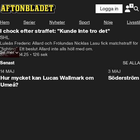
Logga in
Hem
Serier
Nyheter
Sport
Nöje
Livsstil
I chock efter straffet: ”Kunde inte tro det”
SHL
Luleås Frederic Allard och Frölundas Nicklas Lasu fick matchstraff för 
”fighting”. Ett beslut Allard inte alls höll med om.
Se mer
SHL
•
09.04.25
•
126 sek
Senast
SE ALLA
14 MAJ
1:18
3 MAJ
Plus
Hur mycket kan Lucas Wallmark om
Söderström
Umeå?