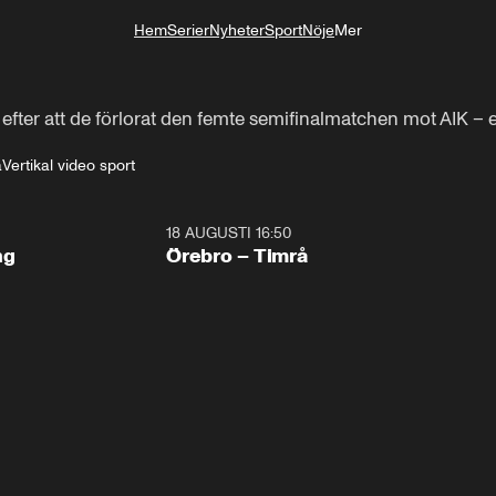
Hem
Serier
Nyheter
Sport
Nöje
Mer
Livsstil
fter att de förlorat den femte semifinalmatchen mot AIK – ef
a
Vertikal video sport
18 AUGUSTI 16:50
Plus
ng
Örebro – Timrå