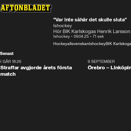
”Var inte såhär det skulle sluta”
Ishockey
Hör BIK Karlskogas Henrik Larsson e
Ishockey
•
09.04.25
•
71 sek
Hockeyallsvenskan
Ishockey
BIK Karlskog
Senast
I GÅR 18:26
2:19
9 SEPTEMBER
Plus
Straffar avgjorde årets första
Örebro – Linköpi
match