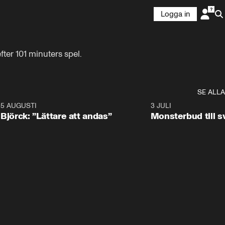
Logga in
ter 101 minuters spel.
SE ALLA
5 AUGUSTI
2:08
3 JULI
Björck: ”Lättare att andas”
Monsterbud till 