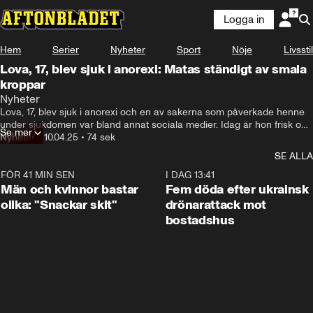
Logga in
Hem
Serier
Nyheter
Sport
Nöje
Livsstil
Lova, 17, blev sjuk i anorexi: Matas ständigt av smala
kroppar
Nyheter
Lova, 17, blev sjuk i anorexi och en av sakerna som påverkade henne 
under sjukdomen var bland annat sociala medier. Idag är hon frisk och 
Se mer
vill utlysa ett varningstecken kring sociala medier.
Nyheter
•
10.04.25
•
74 sek
SE ALLA
FÖR 41 MIN SEN
1:11
I DAG 13:41
Män och kvinnor bastar
Fem döda efter ukrainsk
olika: "Snackar skit"
drönarattack mot
bostadshus