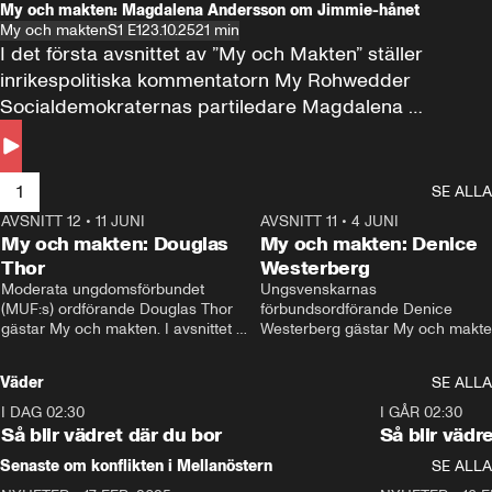
My och makten: Magdalena Andersson om Jimmie-hånet
My och makten
S1 E1
23.10.25
21 min
I det första avsnittet av ”My och Makten” ställer 
inrikespolitiska kommentatorn My Rohwedder 
Socialdemokraternas partiledare Magdalena 
Andersson till svars.
1
SE ALLA
AVSNITT 12
•
11 JUNI
26:27
AVSNITT 11
•
4 JUNI
2
My och makten: Douglas
My och makten: Denice
Thor
Westerberg
Moderata ungdomsförbundet 
Ungsvenskarnas 
(MUF:s) ordförande Douglas Thor 
förbundsordförande Denice 
gästar My och makten. I avsnittet 
Westerberg gästar My och makten.
diskuteras tonårsutvisningarna och 
avsnittet diskuteras migrationsfrå
hur Moderaterna ska locka väljare till 
och hur SD ska locka kvinnliga 
Väder
SE ALLA
valet i höst. 
väljare. 
I DAG 02:30
1:06
I GÅR 02:30
Så blir vädret där du bor
Så blir vädr
Senaste om konflikten i Mellanöstern
SE ALLA