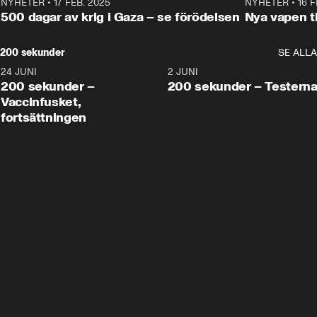
NYHETER
•
17 FEB. 2025
0:45
NYHETER
•
16 F
500 dagar av krig i Gaza – se förödelsen
Nya vapen ti
200 sekunder
SE ALLA
24 JUNI
5:00
2 JUNI
200 sekunder –
200 sekunder – Testern
Vaccinfusket,
fortsättningen