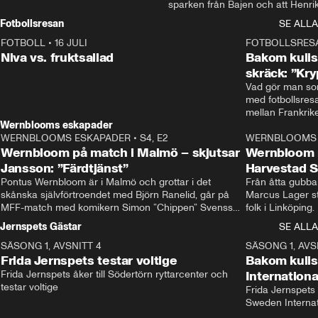
sparken från Bajen och att Henrik
Rydström tar över
Fotbollsresan
SE ALLA
FOTBOLL
•
16 JULI
0:44
FOTBOLLSRES
Niva vs. fruktsallad
Bakom kulis
skräck: ”Kry
Vad gör man som
med fotbollsres
Wernblooms eskapader
WERNBLOOMS ESKAPADER
•
S4, E2
38:23
WERNBLOOMS 
Wernbloom på match i Malmö – skjutsar
Wernbloom 
Jansson: ”Färdtjänst”
Harvestad 
Pontus Wernbloom är i Malmö och grottar i det 
Från åtta gubbar 
skånska självförtroendet med Björn Ranelid, går på 
Marcus Lager sta
MFF-match med komikern Simon ”Chippen” Svensson 
folk i Linköping
och hjälper skadade stjärnbacken Pontus Jansson 
och Wernbloom kl
Jernspets Gästar
SE ALLA
hem. 
SÄSONG 1, AVSNITT 4
13:37
SÄSONG 1, AVS
Frida Jernspets testar voltige
Bakom kuli
Frida Jernspets åker till Södertörn ryttarcenter och 
Internation
testar voltige
Frida Jernspets 
Sweden Interna