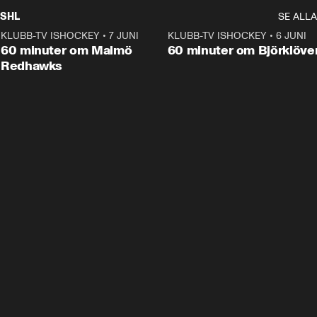
SHL
SE ALLA
KLUBB-TV ISHOCKEY
•
7 JUNI
1:02:53
KLUBB-TV ISHOCKEY
•
6 JUNI
1:0
Plus
60 minuter om Malmö
60 minuter om Björklöve
Redhawks