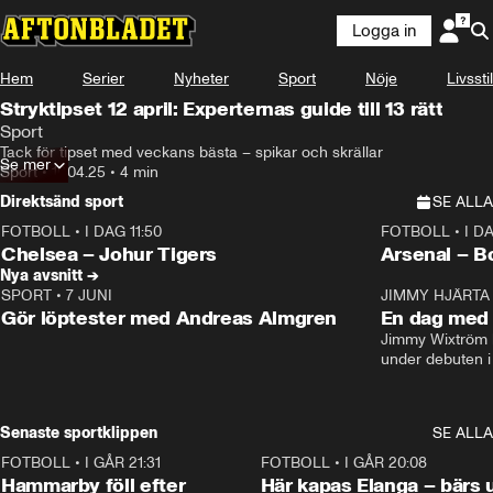
Logga in
Hem
Serier
Nyheter
Sport
Nöje
Livsstil
Stryktipset 12 april: Experternas guide till 13 rätt
Sport
Tack för tipset med veckans bästa – spikar och skrällar
Se mer
Sport
•
10.04.25
•
4 min
Direktsänd sport
SE ALLA
FOTBOLL
•
I DAG 11:50
FOTBOLL
•
I D
Plus
Plus
Chelsea – Johur Tigers
Arsenal – B
Nya avsnitt →
SPORT
•
7 JUNI
16:36
JIMMY HJÄRTA
Gör löptester med Andreas Almgren
En dag med 
Jimmy Wixtröm 
under debuten i
Senaste sportklippen
SE ALLA
FOTBOLL
•
I GÅR 21:31
1:28
FOTBOLL
•
I GÅR 20:08
Hammarby föll efter
Här kapas Elanga – bärs 