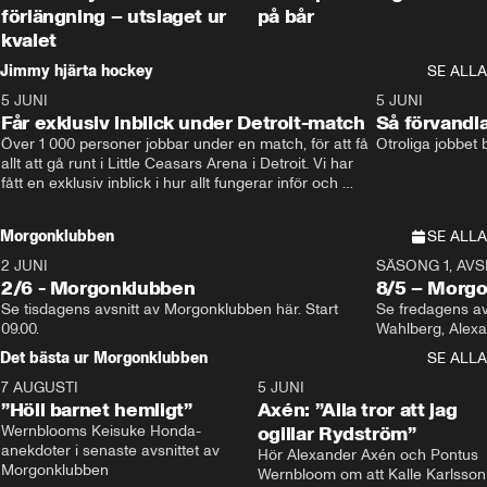
förlängning – utslaget ur
på bår
kvalet
Jimmy hjärta hockey
SE ALLA
5 JUNI
11:14
5 JUNI
Får exklusiv inblick under Detroit-match
Så förvandl
Över 1 000 personer jobbar under en match, för att få 
Otroliga jobbet
allt att gå runt i Little Ceasars Arena i Detroit. Vi har 
fått en exklusiv inblick i hur allt fungerar inför och 
under match i världens bästa hockeyliga
Morgonklubben
SE ALLA
2 JUNI
SÄSONG 1, AVSN
2/6 - Morgonklubben
8/5 – Morg
Se tisdagens avsnitt av Morgonklubben här. Start 
Se fredagens av
09.00. 
Det bästa ur Morgonklubben
SE ALLA
7 AUGUSTI
1:14
5 JUNI
”Höll barnet hemligt”
Axén: ”Alla tror att jag
Wernblooms Keisuke Honda-
ogillar Rydström”
anekdoter i senaste avsnittet av 
Hör Alexander Axén och Pontus 
Morgonklubben
Wernbloom om att Kalle Karlsson 