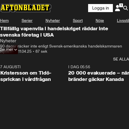
Logga in
Hem
Serier
Nyheter
Sport
Nöje
Livsstil
Tillfällig vapenvila i handelskriget räddar inte
svenska företag i USA
Nyheter
90 dagar räcker inte enligt Svensk-amerikanska handelskammaren
Se mer
Nyheter
•
11.04.25
•
87 sek
SE ALLA
7 AUGUSTI
0:42
I DAG 05:56
Kristersson om Tidö-
20 000 evakuerade – nä
sprickan i vårdfrågan
bränder gäckar Kanada