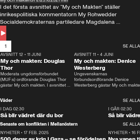
My och makten
S1 E1
23.10.25
21 min
I det första avsnittet av ”My och Makten” ställer 
inrikespolitiska kommentatorn My Rohwedder 
Socialdemokraternas partiledare Magdalena 
Andersson till svars.
1
SE ALLA
AVSNITT 12
•
11 JUNI
26:27
AVSNITT 11
•
4 JUNI
2
My och makten: Douglas
My och makten: Denice
Thor
Westerberg
Moderata ungdomsförbundet 
Ungsvenskarnas 
(MUF:s) ordförande Douglas Thor 
förbundsordförande Denice 
gästar My och makten. I avsnittet 
Westerberg gästar My och makten.
diskuteras tonårsutvisningarna och 
avsnittet diskuteras migrationsfrå
hur Moderaterna ska locka väljare till 
och hur SD ska locka kvinnliga 
Väder
SE ALLA
valet i höst. 
väljare. 
I DAG 02:30
1:06
I GÅR 02:30
Så blir vädret där du bor
Så blir vädr
Senaste om konflikten i Mellanöstern
SE ALLA
NYHETER
•
17 FEB. 2025
0:45
NYHETER
•
16 F
500 dagar av krig i Gaza – se förödelsen
Nya vapen ti