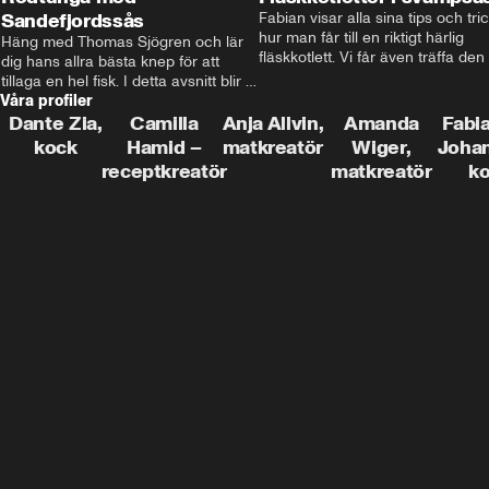
Sandefjordssås
Fabian visar alla sina tips och tric
hur man får till en riktigt härlig 
Häng med Thomas Sjögren och lär 
fläskkotlett. Vi får även träffa den 
dig hans allra bästa knep för att 
före detta schlagerkungen Fredrik
tillaga en hel fisk. I detta avsnitt blir 
som lämnat stan och sadlat om till
Våra profiler
de helstekt rödtunga med 
grisbonde på Gotland.
sandefjordssås och en magisk sallad 
Dante Zia,
Camilla
Anja Allvin,
Amanda
Fabia
på pepparrot och äpple.
kock
Hamid –
matkreatör
Wiger,
Joha
receptkreatör
matkreatör
k