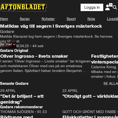
Logga in
Hem
Serier
Nyheter
Sport
Nöje
Livsstil
Matildas väg till segern i Sveriges mästerkock
Godare
Matilda Klarqvist tog hem segern i Sveriges mästerkock. Se hennes 
väg till vinst.
Se mer
Godare
•
16.04.25
•
44 sek
Godare Original
Oliver Ingrosso - livets smaker
Festlighete
I serien ”Oliver Ingrosso – Livets smaker” tar krögaren 
vinterspecia
och matälskaren Oliver med oss på en smakresa 
Catarina König, 
genom Italien. Självklart hälsar brodern Benjamin 
tillbaka med en
Ingrosso på i Rom.
smaker i fokus. D
julfavoriter och 
Senaste Godare
SE ALLA
succé.
29 APRIL
0:50
22 APRIL
”Det är briljant – ett
”Otroligt gott – världskla
genidrag”
Godare rekommenderar
THOMAS SJÖGREN
•
S1, E3
13:56
GOTT OCH GRÖNT MED FABBE
Rödtunga med
Fläskkotletter i svampså