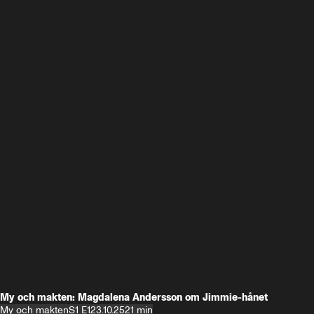
My och makten: Magdalena Andersson om Jimmie-hånet
My och makten
S1 E1
23.10.25
21 min