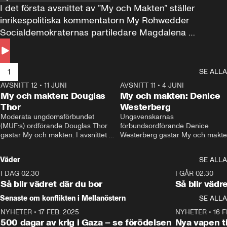
I det första avsnittet av ”My och Makten” ställer 
inrikespolitiska kommentatorn My Rohwedder 
Socialdemokraternas partiledare Magdalena 
Andersson till svars.
1
SE ALLA
AVSNITT 12
•
11 JUNI
26:27
AVSNITT 11
•
4 JUNI
2
My och makten: Douglas
My och makten: Denice
Thor
Westerberg
Moderata ungdomsförbundet 
Ungsvenskarnas 
(MUF:s) ordförande Douglas Thor 
förbundsordförande Denice 
gästar My och makten. I avsnittet 
Westerberg gästar My och makten.
diskuteras tonårsutvisningarna och 
avsnittet diskuteras migrationsfrå
hur Moderaterna ska locka väljare till 
och hur SD ska locka kvinnliga 
Väder
SE ALLA
valet i höst. 
väljare. 
I DAG 02:30
1:06
I GÅR 02:30
Så blir vädret där du bor
Så blir vädr
Senaste om konflikten i Mellanöstern
SE ALLA
NYHETER
•
17 FEB. 2025
0:45
NYHETER
•
16 F
500 dagar av krig i Gaza – se förödelsen
Nya vapen ti