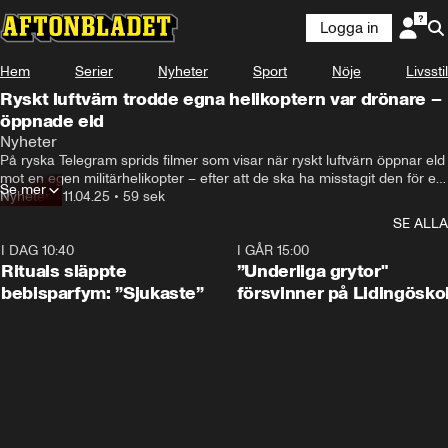
Logga in
Hem
Serier
Nyheter
Sport
Nöje
Livsstil
Ryskt luftvärn trodde egna helikoptern var drönare –
öppnade eld
Nyheter
På ryska Telegram sprids filmer som visar när ryskt luftvärn öppnar eld 
mot en egen militärhelikopter – efter att de ska ha misstagit den för en 
Se mer
ukrainsk drönare.
Nyheter
•
11.04.25
•
59 sek
SE ALLA
I DAG 10:40
1:01
I GÅR 15:00
Rituals släppte
”Underliga grytor"
bebisparfym: ”Sjukaste”
försvinner på Lidingösko