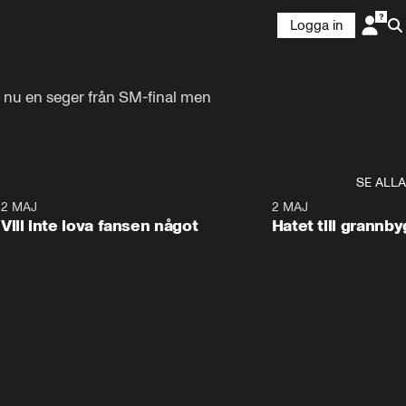
Logga in
 nu en seger från SM-final men 
SE ALLA
9
2 MAJ
0:33
2 MAJ
Vill inte lova fansen något
Hatet till grannb