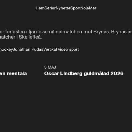
Hem
Serier
Nyheter
Sport
Nöje
Mer
Livsstil
r förlusten i fjärde semifinalmatchen mot Brynäs. Brynäs är
matcher i Skellefteå.
shockey
Jonathan Pudas
Vertikal video sport
2:26
3 MAJ
1:0
en mentala
Oscar Lindberg guldmålad 2026