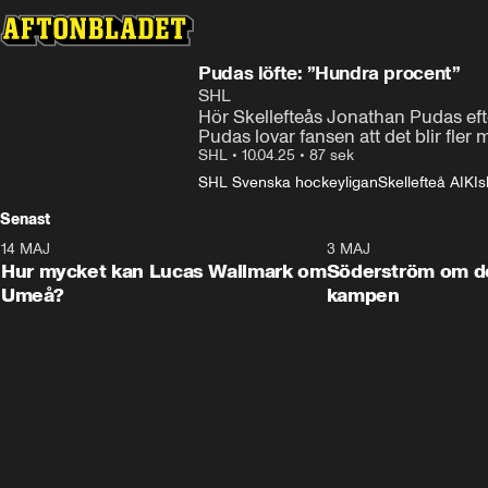
Pudas löfte: ”Hundra procent”
SHL
Hör Skellefteås Jonathan Pudas efte
Pudas lovar fansen att det blir fler 
SHL
•
10.04.25
•
87 sek
SHL Svenska hockeyligan
Skellefteå AIK
I
Senast
14 MAJ
1:18
3 MAJ
Plus
Hur mycket kan Lucas Wallmark om
Söderström om d
Umeå?
kampen