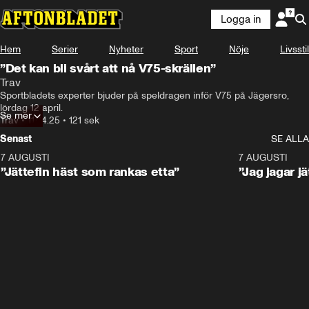
Logga in
Hem
Serier
Nyheter
Sport
Nöje
Livsstil
”Det kan bli svårt att nå V75-skrällen”
Trav
Sportbladets experter bjuder på speldragen inför V75 på Jägersro, 
lördag 12 april.
Se mer
Trav
•
11.04.25
•
121 sek
Senast
SE ALLA
7 AUGUSTI
5:16
7 AUGUSTI
”Jättefin häst som rankas etta”
”Jag jagar j