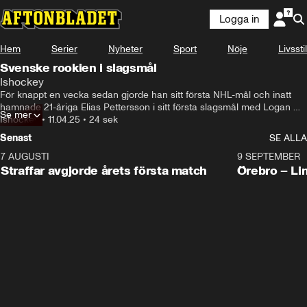
Logga in
Hem
Serier
Nyheter
Sport
Nöje
Livsstil
Svenske rookien i slagsmål
Ishockey
För knappt en vecka sedan gjorde han sitt första NHL-mål och inatt 
hamnade 21-åriga Elias Pettersson i sitt första slagsmål med Logan 
Se mer
O'Connor
Ishockey
•
11.04.25
•
24 sek
Senast
SE ALLA
7 AUGUSTI
2:19
9 SEPTEMBER
Plus
Straffar avgjorde årets första match
Örebro – Li