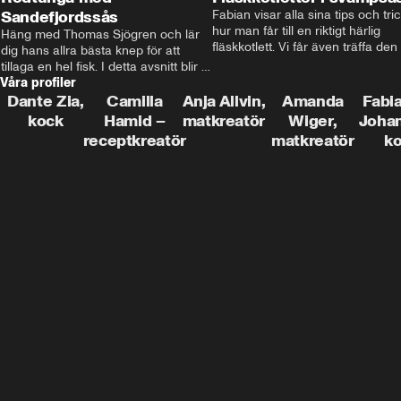
Sandefjordssås
Fabian visar alla sina tips och tric
hur man får till en riktigt härlig 
Häng med Thomas Sjögren och lär 
fläskkotlett. Vi får även träffa den 
dig hans allra bästa knep för att 
före detta schlagerkungen Fredrik
tillaga en hel fisk. I detta avsnitt blir 
som lämnat stan och sadlat om till
Våra profiler
de helstekt rödtunga med 
grisbonde på Gotland.
sandefjordssås och en magisk sallad 
Dante Zia,
Camilla
Anja Allvin,
Amanda
Fabia
på pepparrot och äpple.
kock
Hamid –
matkreatör
Wiger,
Joha
receptkreatör
matkreatör
k