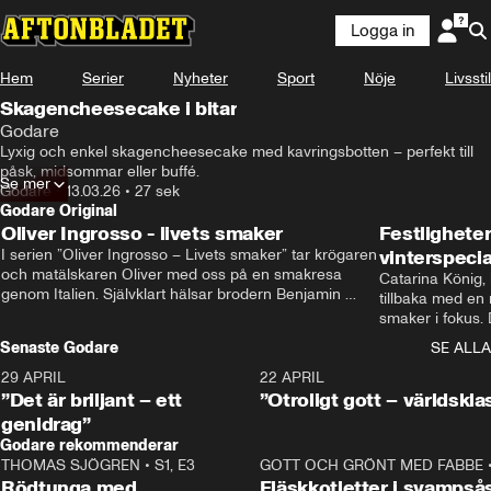
Logga in
Hem
Serier
Nyheter
Sport
Nöje
Livsstil
Skagencheesecake i bitar
Godare
Lyxig och enkel skagencheesecake med kavringsbotten – perfekt till 
påsk, midsommar eller buffé.
Se mer
Godare
•
13.03.26
•
27 sek
Godare Original
Oliver Ingrosso - livets smaker
Festlighete
I serien ”Oliver Ingrosso – Livets smaker” tar krögaren 
vinterspecia
och matälskaren Oliver med oss på en smakresa 
Catarina König, 
genom Italien. Självklart hälsar brodern Benjamin 
tillbaka med en
Ingrosso på i Rom.
smaker i fokus. D
julfavoriter och 
Senaste Godare
SE ALLA
succé.
29 APRIL
0:50
22 APRIL
”Det är briljant – ett
”Otroligt gott – världskla
genidrag”
Godare rekommenderar
THOMAS SJÖGREN
•
S1, E3
13:56
GOTT OCH GRÖNT MED FABBE
Rödtunga med
Fläskkotletter i svampså