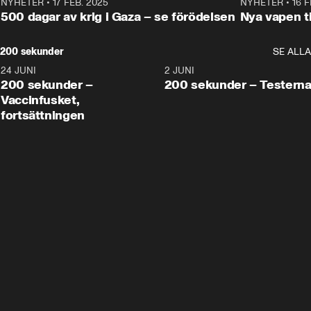
NYHETER
•
17 FEB. 2025
0:45
NYHETER
•
16 F
500 dagar av krig i Gaza – se förödelsen
Nya vapen ti
200 sekunder
SE ALLA
24 JUNI
5:00
2 JUNI
200 sekunder –
200 sekunder – Testern
Vaccinfusket,
fortsättningen