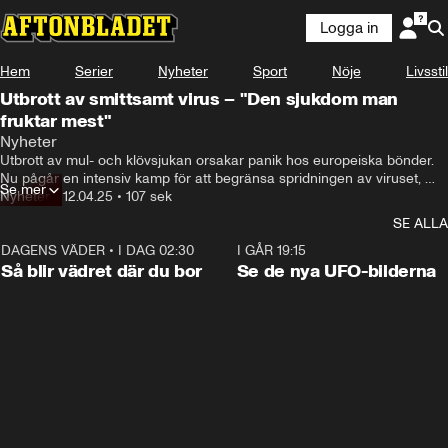
Logga in
Hem
Serier
Nyheter
Sport
Nöje
Livsstil
Utbrott av smittsamt virus – "Den sjukdom man
fruktar mest"
Nyheter
Utbrott av mul- och klövsjukan orsakar panik hos europeiska bönder. 
Nu pågår en intensiv kamp för att begränsa spridningen av viruset, 
Se mer
som upptäckts på flera gårdar i Ungern och Slovakien. Hör Karl Ståhl, 
Nyheter
•
12.04.25
•
107 sek
statsepizootolog, varför djur på gårdarna måste avlivas trots att de kan 
SE ALLA
överleva viruset.
DAGENS VÄDER
•
I DAG 02:30
1:06
I GÅR 19:15
Så blir vädret där du bor
Se de nya UFO-bilderna