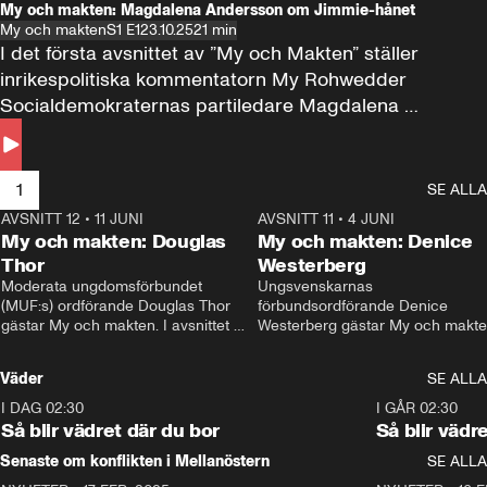
My och makten: Magdalena Andersson om Jimmie-hånet
My och makten
S1 E1
23.10.25
21 min
I det första avsnittet av ”My och Makten” ställer 
inrikespolitiska kommentatorn My Rohwedder 
Socialdemokraternas partiledare Magdalena 
Andersson till svars.
1
SE ALLA
AVSNITT 12
•
11 JUNI
26:27
AVSNITT 11
•
4 JUNI
2
My och makten: Douglas
My och makten: Denice
Thor
Westerberg
Moderata ungdomsförbundet 
Ungsvenskarnas 
(MUF:s) ordförande Douglas Thor 
förbundsordförande Denice 
gästar My och makten. I avsnittet 
Westerberg gästar My och makten.
diskuteras tonårsutvisningarna och 
avsnittet diskuteras migrationsfrå
hur Moderaterna ska locka väljare till 
och hur SD ska locka kvinnliga 
Väder
SE ALLA
valet i höst. 
väljare. 
I DAG 02:30
1:06
I GÅR 02:30
Så blir vädret där du bor
Så blir vädr
Senaste om konflikten i Mellanöstern
SE ALLA