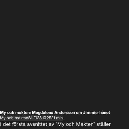
My och makten: Magdalena Andersson om Jimmie-hånet
My och makten
S1 E1
23.10.25
21 min
I det första avsnittet av ”My och Makten” ställer 