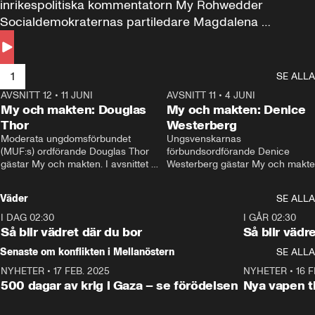
inrikespolitiska kommentatorn My Rohwedder 
Socialdemokraternas partiledare Magdalena 
Andersson till svars.
1
SE ALLA
AVSNITT 12
•
11 JUNI
26:27
AVSNITT 11
•
4 JUNI
2
My och makten: Douglas
My och makten: Denice
Thor
Westerberg
Moderata ungdomsförbundet 
Ungsvenskarnas 
(MUF:s) ordförande Douglas Thor 
förbundsordförande Denice 
gästar My och makten. I avsnittet 
Westerberg gästar My och makten.
diskuteras tonårsutvisningarna och 
avsnittet diskuteras migrationsfrå
hur Moderaterna ska locka väljare till 
och hur SD ska locka kvinnliga 
Väder
SE ALLA
valet i höst. 
väljare. 
I DAG 02:30
1:06
I GÅR 02:30
Så blir vädret där du bor
Så blir vädr
Senaste om konflikten i Mellanöstern
SE ALLA
NYHETER
•
17 FEB. 2025
0:45
NYHETER
•
16 F
500 dagar av krig i Gaza – se förödelsen
Nya vapen ti