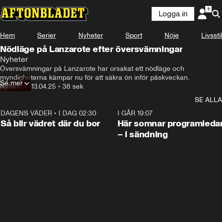
Logga in
Hem
Serier
Nyheter
Sport
Nöje
Livsstil
Nödläge på Lanzarote efter översvämningar
Nyheter
Översvämningar på Lanzarote har orsakat ett nödläge och 
myndigheterna kämpar nu för att säkra ön inför påskveckan.
Se mer
Nyheter
•
13.04.25
•
38 sek
SE ALLA
DAGENS VÄDER
•
I DAG 02:30
1:06
I GÅR 19:07
Så blir vädret där du bor
Här somnar programleda
– i sändning