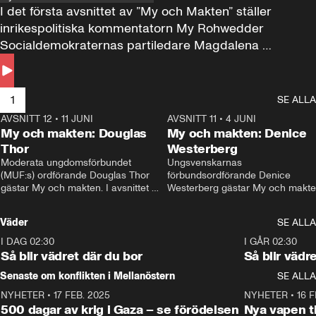
I det första avsnittet av ”My och Makten” ställer 
inrikespolitiska kommentatorn My Rohwedder 
Socialdemokraternas partiledare Magdalena 
Andersson till svars.
1
SE ALLA
AVSNITT 12
•
11 JUNI
26:27
AVSNITT 11
•
4 JUNI
2
My och makten: Douglas
My och makten: Denice
Thor
Westerberg
Moderata ungdomsförbundet 
Ungsvenskarnas 
(MUF:s) ordförande Douglas Thor 
förbundsordförande Denice 
gästar My och makten. I avsnittet 
Westerberg gästar My och makten.
diskuteras tonårsutvisningarna och 
avsnittet diskuteras migrationsfrå
hur Moderaterna ska locka väljare till 
och hur SD ska locka kvinnliga 
Väder
SE ALLA
valet i höst. 
väljare. 
I DAG 02:30
1:06
I GÅR 02:30
Så blir vädret där du bor
Så blir vädr
Senaste om konflikten i Mellanöstern
SE ALLA
NYHETER
•
17 FEB. 2025
0:45
NYHETER
•
16 F
500 dagar av krig i Gaza – se förödelsen
Nya vapen ti