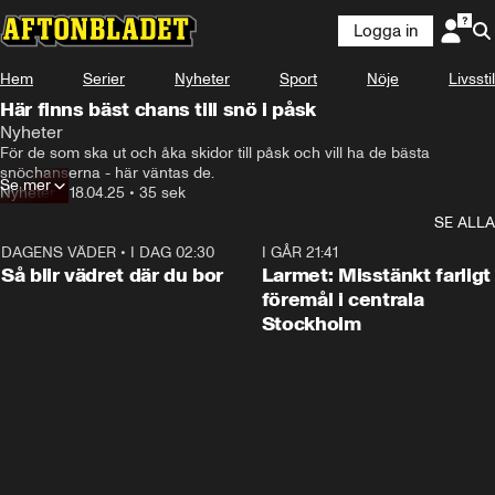
Logga in
Hem
Serier
Nyheter
Sport
Nöje
Livsstil
Här finns bäst chans till snö i påsk
Nyheter
För de som ska ut och åka skidor till påsk och vill ha de bästa 
snöchanserna - här väntas de.
Se mer
Nyheter
•
18.04.25
•
35 sek
SE ALLA
DAGENS VÄDER
•
I DAG 02:30
1:06
I GÅR 21:41
Så blir vädret där du bor
Larmet: Misstänkt farligt
föremål i centrala
Stockholm