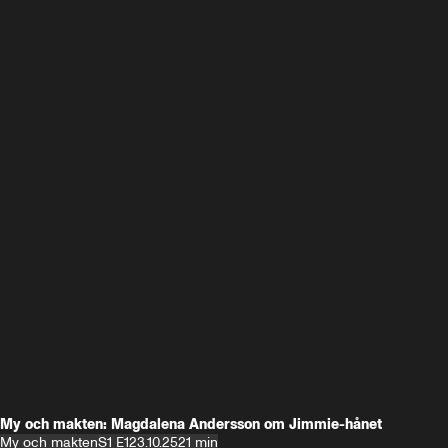
My och makten: Magdalena Andersson om Jimmie-hånet
My och makten
S1 E1
23.10.25
21 min