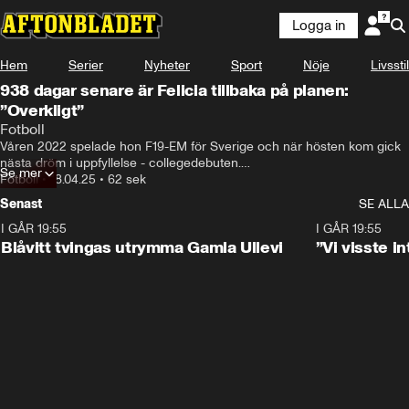
Logga in
Hem
Serier
Nyheter
Sport
Nöje
Livsstil
938 dagar senare är Felicia tillbaka på planen:
”Overkligt”
Fotboll
Våren 2022 spelade hon F19-EM för Sverige och när hösten kom gick 
nästa dröm i uppfyllelse - collegedebuten.

Se mer
Fotboll
•
18.04.25
•
62 sek
Men så kom mardrömmen och det skulle dröja 938 dagar innan hon 
Senast
SE ALLA
sprang in på en plan igen.
I GÅR 19:55
0:29
I GÅR 19:55
Blåvitt tvingas utrymma Gamla Ullevi
”Vi visste 