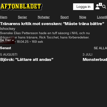
Logga in
Hem
Serier
Nyheter
Sport
Nöje
Livsstil
Tränarens kritik mot svensken: ”Måste träna bättre”
Ishockey
Svenske Elias Pettersson hade en tuff säsong i NHL och nu 
ifrågasätter hans tränare, Rick Tocchet, hans förberedelser.
Se mer
Ishockey
•
18.04.25
•
169 sek
Senast
SE ALLA
5 AUGUSTI
2:08
3 JULI
Björck: ”Lättare att andas”
Monsterbud 