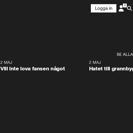
Logga in
SE ALLA
9
2 MAJ
0:33
2 MAJ
Vill inte lova fansen något
Hatet till grannb