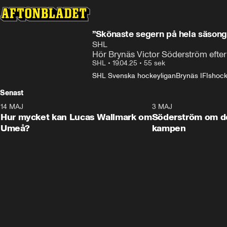
”Skönaste segern på hela säson
SHL
Hör Brynäs Victor Söderström efter
SHL
•
19.04.25
•
55 sek
SHL Svenska hockeyligan
Brynäs IF
Ishoc
Senast
14 MAJ
1:18
3 MAJ
Plus
Hur mycket kan Lucas Wallmark om
Söderström om d
Umeå?
kampen