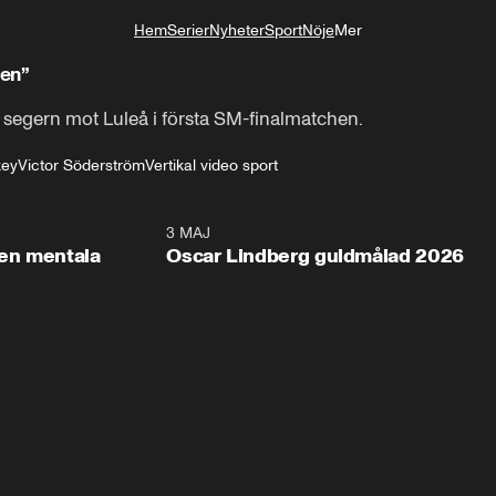
Hem
Serier
Nyheter
Sport
Nöje
Mer
Livsstil
gen”
 segern mot Luleå i första SM-finalmatchen.
key
Victor Söderström
Vertikal video sport
2:26
3 MAJ
1:0
en mentala
Oscar Lindberg guldmålad 2026