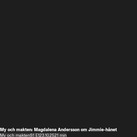
My och makten: Magdalena Andersson om Jimmie-hånet
My och makten
S1 E1
23.10.25
21 min