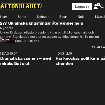
Logga in
Hem
Serier
Nyheter
Sport
Nöje
Livsstil
277 Ukrainska krigsfångar återvänder hem
Nyheter
Under lördagen utlyste president Putin en tillfällig vapenvila och 
samma dag skedde det största utbytet av krigsfångar hittills mellan 
Se mer
Ryssland och Ukraina.
Nyheter
•
19.04.25
•
46 sek
SE ALLA
I DAG 19:07
0:42
I DAG 12:19
Dramatiska scenen – med
Här knockas politikern p
mirakulöst slut
stranden