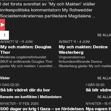
I det första avsnittet av ”My och Makten” ställer 
inrikespolitiska kommentatorn My Rohwedder 
Socialdemokraternas partiledare Magdalena 
Andersson till svars.
1
SE ALLA
AVSNITT 12
•
11 JUNI
26:27
AVSNITT 11
•
4 JUNI
2
My och makten: Douglas
My och makten: Denice
Thor
Westerberg
Moderata ungdomsförbundet 
Ungsvenskarnas 
(MUF:s) ordförande Douglas Thor 
förbundsordförande Denice 
gästar My och makten. I avsnittet 
Westerberg gästar My och makten.
diskuteras tonårsutvisningarna och 
avsnittet diskuteras migrationsfrå
hur Moderaterna ska locka väljare till 
och hur SD ska locka kvinnliga 
Väder
SE ALLA
valet i höst. 
väljare. 
I DAG 02:30
1:06
I GÅR 02:30
Så blir vädret där du bor
Så blir vädr
Senaste om konflikten i Mellanöstern
SE ALLA
NYHETER
•
17 FEB. 2025
0:45
NYHETER
•
16 F
500 dagar av krig i Gaza – se förödelsen
Nya vapen ti