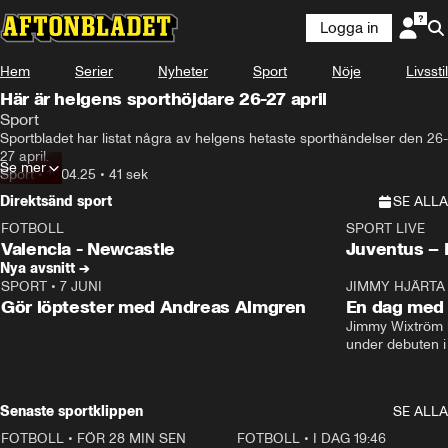
Logga in
Hem
Serier
Nyheter
Sport
Nöje
Livsstil
Här är helgens sporthöjdare 26-27 april
Sport
Sportbladet har listat några av helgens hetaste sporthändelser den 26-
27 april.
Se mer
Sport
•
19.04.25
•
41 sek
Direktsänd sport
SE ALLA
FOTBOLL
SPORT LIVE
LIVE
Plus
Plus
Valencia - Newcastle
Juventus –
Nya avsnitt →
SPORT
•
7 JUNI
16:36
JIMMY HJÄRTA
Gör löptester med Andreas Almgren
En dag med 
Jimmy Wixtröm 
under debuten i
Senaste sportklippen
SE ALLA
FOTBOLL
•
FÖR 28 MIN SEN
1:07
FOTBOLL
•
I DAG 19:46