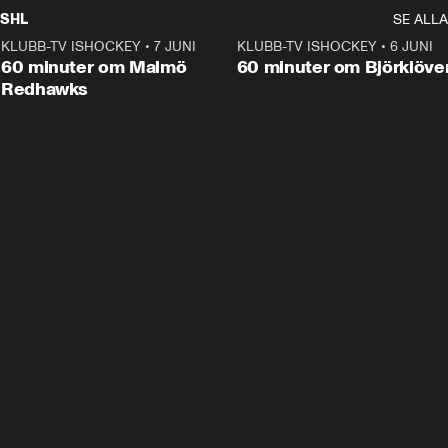
SHL
SE ALLA
KLUBB-TV ISHOCKEY
•
7 JUNI
1:02:53
KLUBB-TV ISHOCKEY
•
6 JUNI
1:0
Plus
60 minuter om Malmö
60 minuter om Björklöve
Redhawks