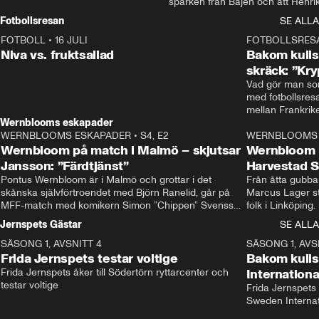
sparken från Bajen och att Henrik
Rydström tar över
Fotbollsresan
SE ALLA
FOTBOLL
•
16 JULI
0:44
FOTBOLLSRES
Niva vs. fruktsallad
Bakom kulis
skräck: ”Kry
Vad gör man som
med fotbollsres
Wernblooms eskapader
WERNBLOOMS ESKAPADER
•
S4, E2
38:23
WERNBLOOMS 
Wernbloom på match i Malmö – skjutsar
Wernbloom 
Jansson: ”Färdtjänst”
Harvestad 
Pontus Wernbloom är i Malmö och grottar i det 
Från åtta gubbar 
skånska självförtroendet med Björn Ranelid, går på 
Marcus Lager sta
MFF-match med komikern Simon ”Chippen” Svensson 
folk i Linköping
och hjälper skadade stjärnbacken Pontus Jansson 
och Wernbloom kl
Jernspets Gästar
SE ALLA
hem. 
SÄSONG 1, AVSNITT 4
13:37
SÄSONG 1, AVS
Frida Jernspets testar voltige
Bakom kuli
Frida Jernspets åker till Södertörn ryttarcenter och 
Internation
testar voltige
Frida Jernspets 
Sweden Interna