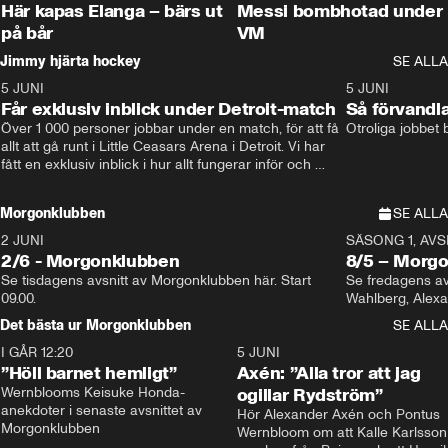
Här kapas Elanga – bärs ut
Messi bombhotad under
på bår
VM
Jimmy hjärta hockey
SE ALLA
5 JUNI
11:14
5 JUNI
Får exklusiv inblick under Detroit-match
Så förvandl
Över 1 000 personer jobbar under en match, för att få 
Otroliga jobbet
allt att gå runt i Little Ceasars Arena i Detroit. Vi har 
fått en exklusiv inblick i hur allt fungerar inför och 
under match i världens bästa hockeyliga
Morgonklubben
SE ALLA
2 JUNI
SÄSONG 1, AVSN
2/6 - Morgonklubben
8/5 – Morg
Se tisdagens avsnitt av Morgonklubben här. Start 
Se fredagens av
09.00. 
Det bästa ur Morgonklubben
SE ALLA
I GÅR 12:20
1:14
5 JUNI
”Höll barnet hemligt”
Axén: ”Alla tror att jag
Wernblooms Keisuke Honda-
ogillar Rydström”
anekdoter i senaste avsnittet av 
Hör Alexander Axén och Pontus 
Morgonklubben
Wernbloom om att Kalle Karlsson 