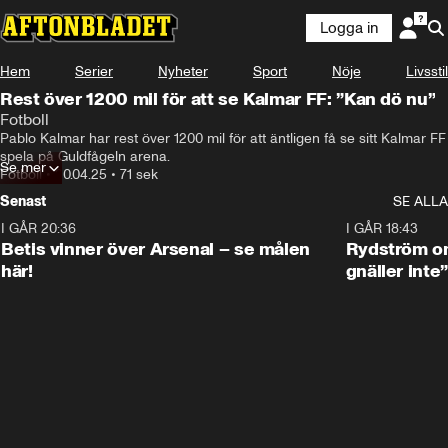
Logga in
Hem
Serier
Nyheter
Sport
Nöje
Livsstil
Rest över 1200 mil för att se Kalmar FF: ”Kan dö nu”
Fotboll
Pablo Kalmar har rest över 1200 mil för att äntligen få se sitt Kalmar FF 
spela på Guldfågeln arena.
Se mer
Fotboll
•
20.04.25
•
71 sek
Senast
SE ALLA
I GÅR 20:36
1:30
I GÅR 18:43
Betis vinner över Arsenal – se målen
Rydström om
här!
gnäller inte”