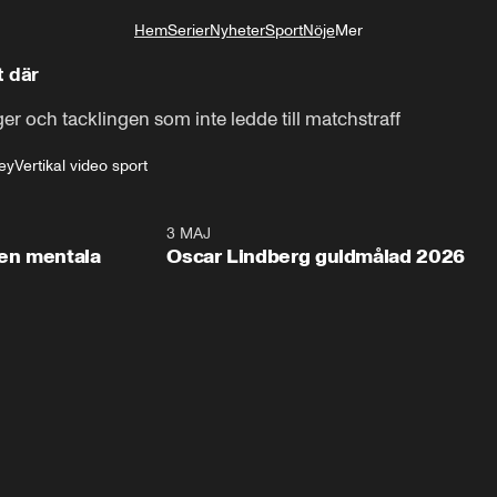
Hem
Serier
Nyheter
Sport
Nöje
Mer
Livsstil
t där
r och tacklingen som inte ledde till matchstraff
ey
Vertikal video sport
2:26
3 MAJ
1:0
en mentala
Oscar Lindberg guldmålad 2026