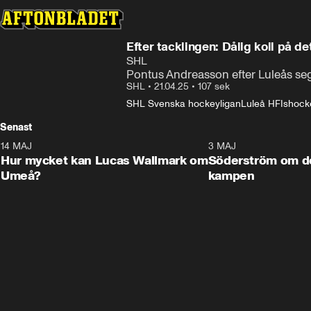
Efter tacklingen: Dålig koll på de
SHL
Pontus Andreasson efter Luleås sege
SHL
•
21.04.25
•
107 sek
SHL Svenska hockeyligan
Luleå HF
Ishock
Senast
14 MAJ
1:18
3 MAJ
Plus
Hur mycket kan Lucas Wallmark om
Söderström om d
Umeå?
kampen