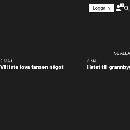
Logga in
SE ALLA
9
2 MAJ
0:33
2 MAJ
Vill inte lova fansen något
Hatet till grannb