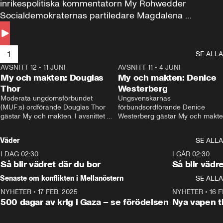
inrikespolitiska kommentatorn My Rohwedder 
Socialdemokraternas partiledare Magdalena 
Andersson till svars.
1
SE ALLA
AVSNITT 12
•
11 JUNI
26:27
AVSNITT 11
•
4 JUNI
2
My och makten: Douglas
My och makten: Denice
Thor
Westerberg
Moderata ungdomsförbundet 
Ungsvenskarnas 
(MUF:s) ordförande Douglas Thor 
förbundsordförande Denice 
gästar My och makten. I avsnittet 
Westerberg gästar My och makten.
diskuteras tonårsutvisningarna och 
avsnittet diskuteras migrationsfrå
hur Moderaterna ska locka väljare till 
och hur SD ska locka kvinnliga 
Väder
SE ALLA
valet i höst. 
väljare. 
I DAG 02:30
1:06
I GÅR 02:30
Så blir vädret där du bor
Så blir vädr
Senaste om konflikten i Mellanöstern
SE ALLA
NYHETER
•
17 FEB. 2025
0:45
NYHETER
•
16 F
500 dagar av krig i Gaza – se förödelsen
Nya vapen ti