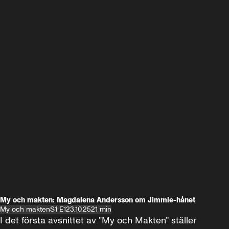
My och makten: Magdalena Andersson om Jimmie-hånet
My och makten
S1 E1
23.10.25
21 min
I det första avsnittet av ”My och Makten” ställer 