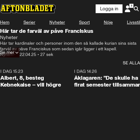
Logga in
Hem
Serier
Nyheter
Sport
Nöje
Livsstil
Här tar de farväl av påve Franciskus
Nyheter
Här tar kardinaler och personer inom den så kallade kurian sina sista 
farväl av påve Franciskus som sedan igår ligger i ett kapell.
Se mer
Nyheter
•
22.04.25
•
27 sek
SE ALLA
I DAG 15:23
0:54
I DAG 14:26
Albert, 8, besteg
Åklagaren: ”De skulle ha
Kebnekaise – vill högre
firat semester tillsamma