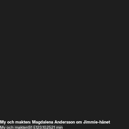
My och makten: Magdalena Andersson om Jimmie-hånet
My och makten
S1 E1
23.10.25
21 min