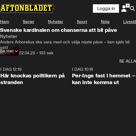
Logga in
Hem
Serier
Nyheter
Sport
Nöje
Livsstil
Svenske kardinalen om chanserna att bli påve
Nyheter
Anders Arborelius ska vara med och välja näste påve – kan själv bli 
vald
Se mer
Nyheter
•
22.04.25
•
103 sek
SE ALLA
I DAG 12:19
0:45
I DAG 10:16
Här knockas politikern på
Per-Inge fast i hemmet –
stranden
kan inte komma ut