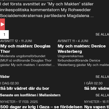
I det första avsnittet av ”My och Makten” ställer 
inrikespolitiska kommentatorn My Rohwedder 
Socialdemokraternas partiledare Magdalena 
Andersson till svars.
1
SE ALLA
AVSNITT 12
•
11 JUNI
26:27
AVSNITT 11
•
4 JUNI
2
My och makten: Douglas
My och makten: Denice
Thor
Westerberg
Moderata ungdomsförbundet 
Ungsvenskarnas 
(MUF:s) ordförande Douglas Thor 
förbundsordförande Denice 
gästar My och makten. I avsnittet 
Westerberg gästar My och makten.
diskuteras tonårsutvisningarna och 
avsnittet diskuteras migrationsfrå
hur Moderaterna ska locka väljare till 
och hur SD ska locka kvinnliga 
Väder
SE ALLA
valet i höst. 
väljare. 
I DAG 02:30
1:06
I GÅR 02:30
Så blir vädret där du bor
Så blir vädr
Senaste om konflikten i Mellanöstern
SE ALLA
NYHETER
•
17 FEB. 2025
0:45
NYHETER
•
16 F
500 dagar av krig i Gaza – se förödelsen
Nya vapen ti