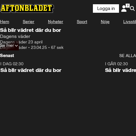
Logga in
Hem
Serier
Nyheter
Sport
Nöje
Livsstil
Så blir vädret där du bor
Dagens väder
Dagens väder 23 april
Se mer
Dagens väder
•
23.04.25
•
67 sek
Senast
SE ALLA
I DAG 02:30
1:06
I GÅR 02:30
Så blir vädret där du bor
Så blir vädr