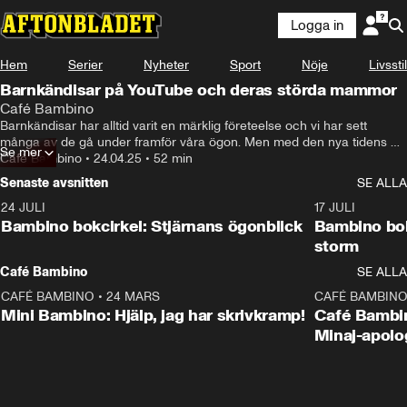
Logga in
Hem
Serier
Nyheter
Sport
Nöje
Livsstil
Barnkändisar på YouTube och deras störda mammor
Café Bambino
Barnkändisar har alltid varit en märklig företeelse och vi har sett 
många av de gå under framför våra ögon. Men med den nya tidens 
Se mer
medier kommer en ny sorts kända barn. Familjevloggare och barn 
Café Bambino
•
24.04.25
•
52 min
som blir kända på YouTube bryter ny mark och industrin kring barn 
Senaste avsnitten
SE ALLA
som influerar är i USA fortfarande ny och helt oreglerad. Vad försiggår 
egentligen bakom kameran?

24 JULI
49:15
17 JULI
Karin och Tone har sett dokumentären ”Bad influence: The Dark Side 
Bambino bokcirkel: Stjärnans ögonblick
Bambino bok
of Kidfluencing” om mammor som gör vad som helst för att dra in 
storm
miljoner på sina ungar. Men vem är det egentligen som tittar på 
Café Bambino
SE ALLA
innehållet? Enligt undersökningar många fler vuxna än vad man vill ska 
vara sant. Får man tjäna pengar på sina barn?
CAFÉ BAMBINO
•
24 MARS
15:04
CAFÉ BAMBIN
Mini Bambino: Hjälp, jag har skrivkramp!
Café Bambin
Minaj-apolo