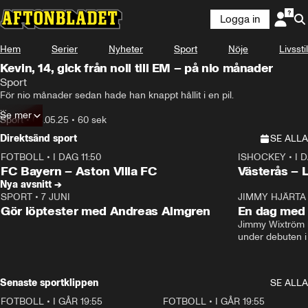
Logga in
Hem
Serier
Nyheter
Sport
Nöje
Livsstil
Kevin, 14, gick från noll till EM – på nio månader
Sport
För nio månader sedan hade han knappt hållit i en pil.

Se mer
Nu har Kevin Johansson, 14, vunnit SM och är uttagen till 
Sport
•
04.05.25
•
60 sek
juniorlandslaget.
Direktsänd sport
SE ALLA
FOTBOLL
•
I DAG 11:50
ISHOCKEY
•
I 
Plus
Plus
FC Bayern – Aston Villa FC
Västerås – 
Nya avsnitt →
SPORT
•
7 JUNI
16:36
JIMMY HJÄRTA
Gör löptester med Andreas Almgren
En dag med 
Jimmy Wixtröm 
under debuten i
Senaste sportklippen
SE ALLA
FOTBOLL
•
I GÅR 19:55
0:29
FOTBOLL
•
I GÅR 19:55