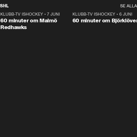
SHL
SE ALLA
KLUBB-TV ISHOCKEY
•
7 JUNI
1:02:53
KLUBB-TV ISHOCKEY
•
6 JUNI
1:0
Plus
60 minuter om Malmö
60 minuter om Björklöve
Redhawks