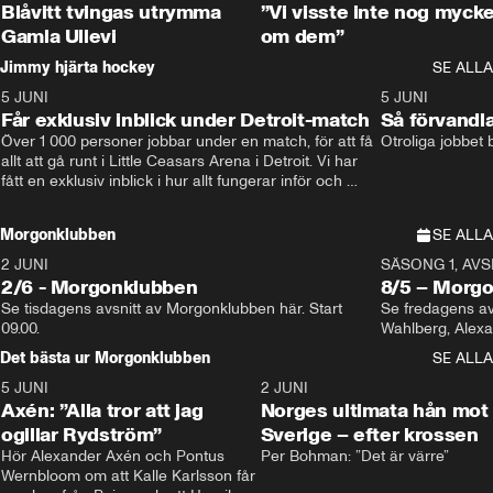
Blåvitt tvingas utrymma
”Vi visste inte nog mycke
Gamla Ullevi
om dem”
Jimmy hjärta hockey
SE ALLA
5 JUNI
11:14
5 JUNI
Får exklusiv inblick under Detroit-match
Så förvandl
Över 1 000 personer jobbar under en match, för att få 
Otroliga jobbet
allt att gå runt i Little Ceasars Arena i Detroit. Vi har 
fått en exklusiv inblick i hur allt fungerar inför och 
under match i världens bästa hockeyliga
Morgonklubben
SE ALLA
2 JUNI
SÄSONG 1, AVSN
2/6 - Morgonklubben
8/5 – Morg
Se tisdagens avsnitt av Morgonklubben här. Start 
Se fredagens av
09.00. 
Det bästa ur Morgonklubben
SE ALLA
5 JUNI
0:44
2 JUNI
Axén: ”Alla tror att jag
Norges ultimata hån mot
ogillar Rydström”
Sverige – efter krossen
Hör Alexander Axén och Pontus 
Per Bohman: ”Det är värre”
Wernbloom om att Kalle Karlsson får 