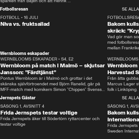
sparken från Bajen och att Henrik 
Rydström tar över
Fotbollsresan
SE ALLA
FOTBOLL
•
16 JULI
0:44
FOTBOLLSRES
Niva vs. fruktsallad
Bakom kulis
skräck: ”Kry
Vad gör man som
med fotbollsres
Wernblooms eskapader
WERNBLOOMS ESKAPADER
•
S4, E2
38:23
WERNBLOOMS 
Wernbloom på match i Malmö – skjutsar
Wernbloom 
Jansson: ”Färdtjänst”
Harvestad 
Pontus Wernbloom är i Malmö och grottar i det 
Från åtta gubbar 
skånska självförtroendet med Björn Ranelid, går på 
Marcus Lager sta
MFF-match med komikern Simon ”Chippen” Svensson 
folk i Linköping
och hjälper skadade stjärnbacken Pontus Jansson 
och Wernbloom kl
Jernspets Gästar
SE ALLA
hem. 
SÄSONG 1, AVSNITT 4
13:37
SÄSONG 1, AVS
Frida Jernspets testar voltige
Bakom kuli
Frida Jernspets åker till Södertörn ryttarcenter och 
Internation
testar voltige
Frida Jernspets 
Sweden Interna