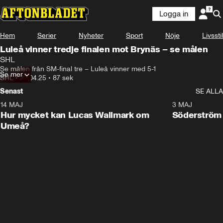
Logga in
Hem
Serier
Nyheter
Sport
Nöje
Livsstil
Luleå vinner tredje finalen mot Brynäs – se målen
SHL
Se målen från SM-final tre – Luleå vinner med 5-1
Se mer
SHL
•
23.04.25
•
87 sek
Senast
SE ALLA
14 MAJ
1:18
3 MAJ
Plus
Hur mycket kan Lucas Wallmark om
Söderström
Umeå?